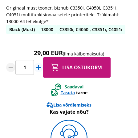
Originaal must tooner, bizhub C3350i, C4050i, C3351i,
C4051i multifunktsionaalsetele printeritele. Trükimaht:
13000 A4 lehekülge*
Black (Must)
13000
C3350i, C4050i, C3351i, C4051i
29,00 EUR
(ilma käibemaksuta)
LISA OSTUKORVI
Saadaval
Tasuta
tarne
Lisa võrdlemiseks
Kas vajate nõu?