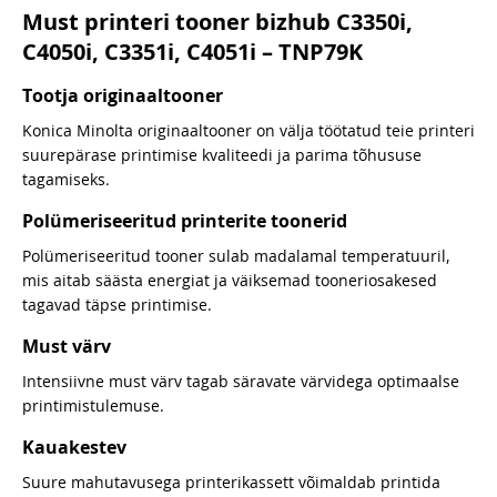
Must printeri tooner bizhub C3350i,
C4050i, C3351i, C4051i – TNP79K
Tootja originaaltooner
Konica Minolta originaaltooner on välja töötatud teie printeri
suurepärase printimise kvaliteedi ja parima tõhususe
tagamiseks.
Polümeriseeritud printerite toonerid
Polümeriseeritud tooner sulab madalamal temperatuuril,
mis aitab säästa energiat ja väiksemad tooneriosakesed
tagavad täpse printimise.
Must värv
Intensiivne must värv tagab säravate värvidega optimaalse
printimistulemuse.
Kauakestev
Suure mahutavusega printerikassett võimaldab printida