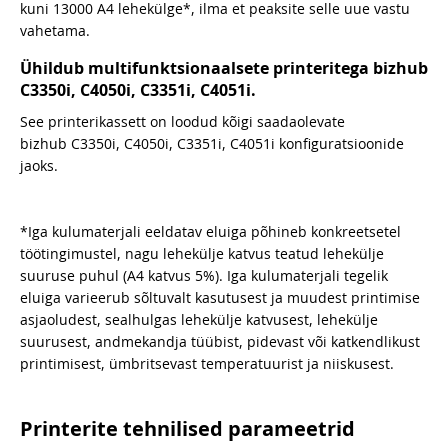
kuni 13000 A4 lehekülge*, ilma et peaksite selle uue vastu
vahetama.
Ühildub multifunktsionaalsete printeritega bizhub
C3350i, C4050i, C3351i, C4051i.
See printerikassett on loodud kõigi saadaolevate
bizhub C3350i, C4050i, C3351i, C4051i konfiguratsioonide
jaoks.
*Iga kulumaterjali eeldatav eluiga põhineb konkreetsetel
töötingimustel, nagu lehekülje katvus teatud lehekülje
suuruse puhul (A4 katvus 5%). Iga kulumaterjali tegelik
eluiga varieerub sõltuvalt kasutusest ja muudest printimise
asjaoludest, sealhulgas lehekülje katvusest, lehekülje
suurusest, andmekandja tüübist, pidevast või katkendlikust
printimisest, ümbritsevast temperatuurist ja niiskusest.
Printerite tehnilised parameetrid