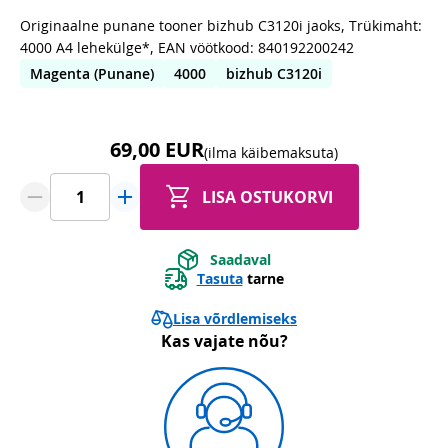
Originaalne punane tooner bizhub C3120i jaoks, Trükimaht:
4000 A4 lehekülge*, EAN vöötkood: 840192200242
Magenta (Punane)
4000
bizhub C3120i
69,00 EUR
(ilma käibemaksuta)
LISA OSTUKORVI
Saadaval
Tasuta
tarne
Lisa võrdlemiseks
Kas vajate nõu?