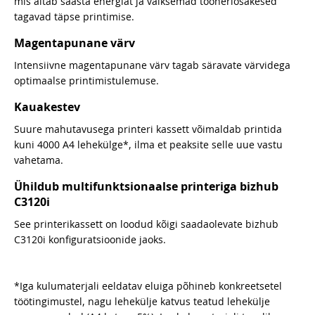
mis aitab säästa energiat ja väiksemad tooneriosakesed
tagavad täpse printimise.
Magentapunane värv
Intensiivne magentapunane värv tagab säravate värvidega
optimaalse printimistulemuse.
Kauakestev
Suure mahutavusega printeri kassett võimaldab printida
kuni 4000 A4 lehekülge*, ilma et peaksite selle uue vastu
vahetama.
Ühildub multifunktsionaalse printeriga bizhub
C3120i
See printerikassett on loodud kõigi saadaolevate bizhub
C3120i konfiguratsioonide jaoks.
*Iga kulumaterjali eeldatav eluiga põhineb konkreetsetel
töötingimustel, nagu lehekülje katvus teatud lehekülje