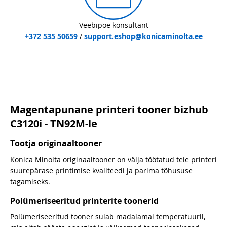
Veebipoe konsultant
+372 535 50659
/
support.eshop@konicaminolta.ee
Magentapunane printeri tooner bizhub
C3120i - TN92M-le
Tootja originaaltooner
Konica Minolta originaaltooner on välja töötatud teie printeri
suurepärase printimise kvaliteedi ja parima tõhususe
tagamiseks.
Polümeriseeritud printerite toonerid
Polümeriseeritud tooner sulab madalamal temperatuuril,