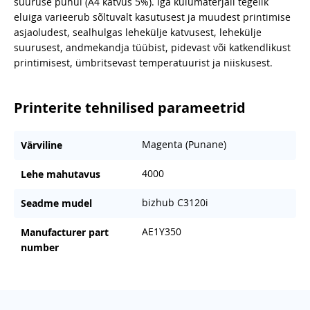
suuruse puhul (A4 katvus 5%). Iga kulumaterjali tegelik
eluiga varieerub sõltuvalt kasutusest ja muudest printimise
asjaoludest, sealhulgas lehekülje katvusest, lehekülje
suurusest, andmekandja tüübist, pidevast või katkendlikust
printimisest, ümbritsevast temperatuurist ja niiskusest.
Printerite tehnilised parameetrid
Magenta (Punane)
Värviline
4000
Lehe mahutavus
bizhub C3120i
Seadme mudel
AE1Y350
Manufacturer part
number