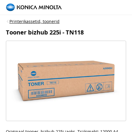
Printerikassetid, toonerid
Tooner bizhub 225i - TN118
Originaal tooner, bizhub 225i jaoks. Trükimaht: 12000 A4