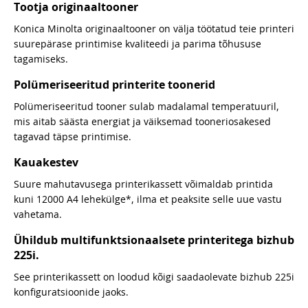
Tootja originaaltooner
Konica Minolta originaaltooner on välja töötatud teie printeri
suurepärase printimise kvaliteedi ja parima tõhususe
tagamiseks.
Polümeriseeritud printerite toonerid
Polümeriseeritud tooner sulab madalamal temperatuuril,
mis aitab säästa energiat ja väiksemad tooneriosakesed
tagavad täpse printimise.
Kauakestev
Suure mahutavusega printerikassett võimaldab printida
kuni 12000 A4 lehekülge*, ilma et peaksite selle uue vastu
vahetama.
Ühildub multifunktsionaalsete printeritega bizhub
225i.
See printerikassett on loodud kõigi saadaolevate bizhub 225i
konfiguratsioonide jaoks.