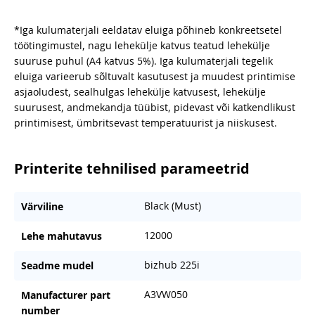
*Iga kulumaterjali eeldatav eluiga põhineb konkreetsetel
töötingimustel, nagu lehekülje katvus teatud lehekülje
suuruse puhul (A4 katvus 5%). Iga kulumaterjali tegelik
eluiga varieerub sõltuvalt kasutusest ja muudest printimise
asjaoludest, sealhulgas lehekülje katvusest, lehekülje
suurusest, andmekandja tüübist, pidevast või katkendlikust
printimisest, ümbritsevast temperatuurist ja niiskusest.
Printerite tehnilised parameetrid
Black (Must)
Värviline
12000
Lehe mahutavus
bizhub 225i
Seadme mudel
A3VW050
Manufacturer part
number