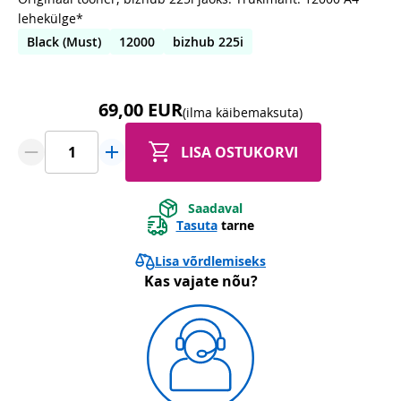
lehekülge*
Black (Must)
12000
bizhub 225i
69,00 EUR
(ilma käibemaksuta)
LISA OSTUKORVI
Saadaval
Tasuta
tarne
Lisa võrdlemiseks
Kas vajate nõu?