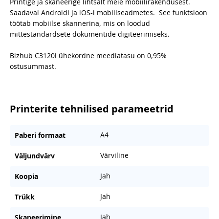
Printige ja skaneerige lihtsalt meie mobiilirakendusest.
Saadaval Androidi ja iOS-i mobiilseadmetes. See funktsioon
töötab mobiilse skannerina, mis on loodud
mittestandardsete dokumentide digiteerimiseks.
Bizhub C3120i ühekordne meediatasu on 0,95%
ostusummast.
Printerite tehnilised parameetrid
A4
Paberi formaat
Värviline
Väljundvärv
Jah
Koopia
Jah
Trükk
Jah
Skaneerimine