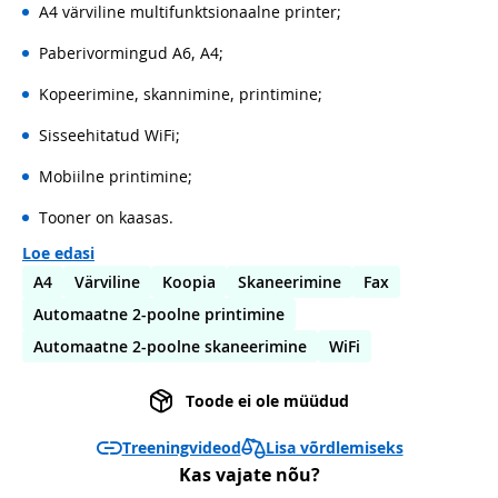
A4 värviline multifunktsionaalne printer;
Paberivormingud A6, A4;
Kopeerimine, skannimine, printimine;
Sisseehitatud WiFi;
Mobiilne printimine;
Tooner on kaasas.
Loe edasi
A4
Värviline
Koopia
Skaneerimine
Fax
Automaatne 2-poolne printimine
Automaatne 2-poolne skaneerimine
WiFi
Toode ei ole müüdud
Lisa võrdlemiseks
Treeningvideod
Kas vajate nõu?