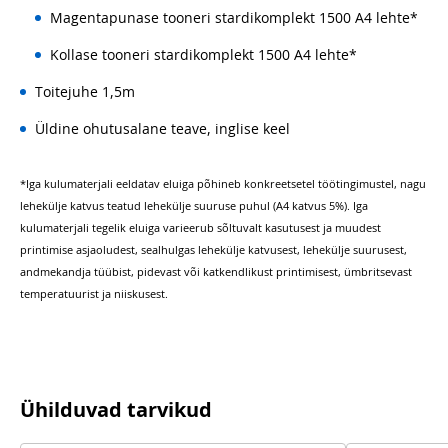
Magentapunase tooneri stardikomplekt 1500 A4 lehte*
Kollase tooneri stardikomplekt 1500 A4 lehte*
Toitejuhe 1,5m
Üldine ohutusalane teave, inglise keel
*Iga kulumaterjali eeldatav eluiga põhineb konkreetsetel töötingimustel, nagu
lehekülje katvus teatud lehekülje suuruse puhul (A4 katvus 5%). Iga
kulumaterjali tegelik eluiga varieerub sõltuvalt kasutusest ja muudest
printimise asjaoludest, sealhulgas lehekülje katvusest, lehekülje suurusest,
andmekandja tüübist, pidevast või katkendlikust printimisest, ümbritsevast
temperatuurist ja niiskusest.
Ühilduvad tarvikud