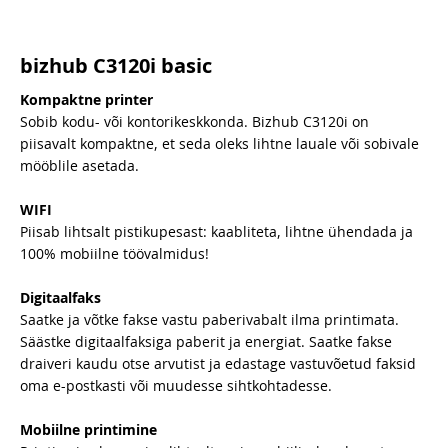
bizhub C3120i basic
Kompaktne printer
Sobib kodu- või kontorikeskkonda. Bizhub C3120i on
piisavalt kompaktne, et seda oleks lihtne lauale või sobivale
mööblile asetada.
WIFI
Piisab lihtsalt pistikupesast: kaabliteta, lihtne ühendada ja
100% mobiilne töövalmidus!
Digitaalfaks
Saatke ja võtke fakse vastu paberivabalt ilma printimata.
Säästke digitaalfaksiga paberit ja energiat. Saatke fakse
draiveri kaudu otse arvutist ja edastage vastuvõetud faksid
oma e-postkasti või muudesse sihtkohtadesse.
Mobiilne printimine