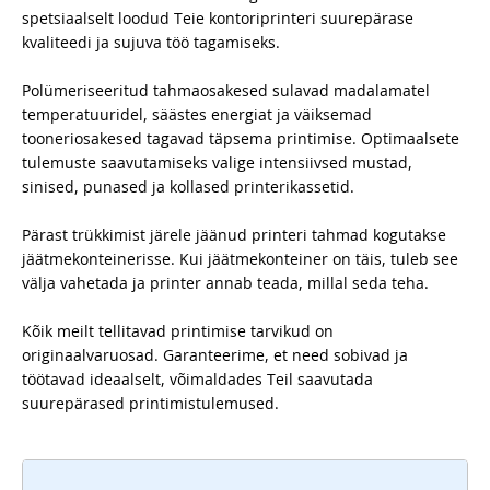
spetsiaalselt loodud Teie kontoriprinteri suurepärase
kvaliteedi ja sujuva töö tagamiseks.
Polümeriseeritud tahmaosakesed sulavad madalamatel
temperatuuridel, säästes energiat ja väiksemad
tooneriosakesed tagavad täpsema printimise. Optimaalsete
tulemuste saavutamiseks valige intensiivsed mustad,
sinised, punased ja kollased printerikassetid.
Pärast trükkimist järele jäänud printeri tahmad kogutakse
jäätmekonteinerisse. Kui jäätmekonteiner on täis, tuleb see
välja vahetada ja printer annab teada, millal seda teha.
Kõik meilt tellitavad printimise tarvikud on
originaalvaruosad. Garanteerime, et need sobivad ja
töötavad ideaalselt, võimaldades Teil saavutada
suurepärased printimistulemused.