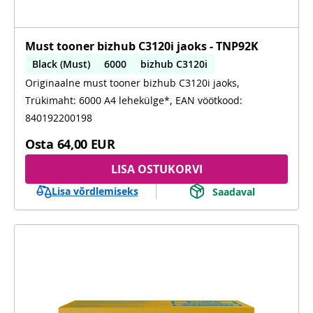
Must tooner bizhub C3120i jaoks - TNP92K
Black (Must)
6000
bizhub C3120i
Originaalne must tooner bizhub C3120i jaoks,
Trükimaht: 6000 A4 lehekülge*, EAN vöötkood:
840192200198
Osta
64,00 EUR
LISA OSTUKORVI
Lisa võrdlemiseks
Saadaval