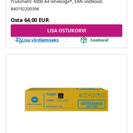
Trükimaht: 6000 A4 lehekülge*, EAN vöötkood:
840192200396
Osta
64,00 EUR
LISA OSTUKORVI
Lisa võrdlemiseks
Saadaval