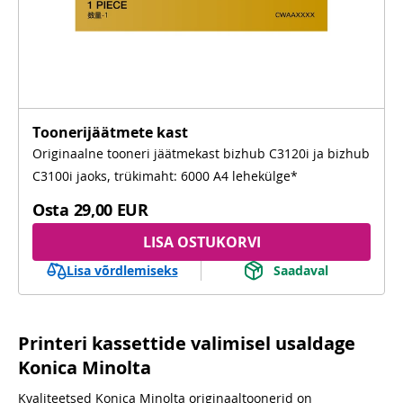
Toonerijäätmete kast
Originaalne tooneri jäätmekast bizhub C3120i ja bizhub
C3100i jaoks, trükimaht: 6000 A4 lehekülge*
Osta
29,00 EUR
LISA OSTUKORVI
Lisa võrdlemiseks
Saadaval
Printeri kassettide valimisel usaldage
Konica Minolta
Kvaliteetsed Konica Minolta originaaltoonerid on