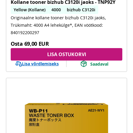
Kollane tooner bizhub C3120i jaoks - TNP92Y
Yellow (Kollane)
4000
bizhub C3120i
Originaalne kollane tooner bizhub C3120i jaoks,
Trükimaht: 4000 A4 lehekülge*, EAN vöötkood:
840192200297
Osta
69,00 EUR
LISA OSTUKORVI
Lisa võrdlemiseks
Saadaval