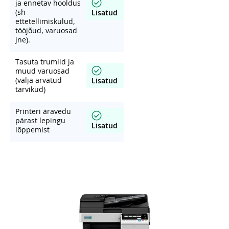
ja ennetav hooldus
(sh
Lisatud
ettetellimiskulud,
tööjõud, varuosad
jne).
Tasuta trumlid ja
muud varuosad
(välja arvatud
Lisatud
tarvikud)
Printeri äravedu
pärast lepingu
Lisatud
lõppemist