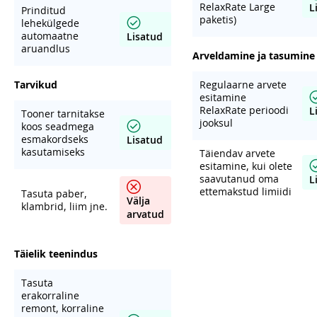
RelaxRate Large
L
Prinditud
paketis)
lehekülgede
automaatne
Lisatud
aruandlus
Arveldamine ja tasumine
Tarvikud
Regulaarne arvete
esitamine
RelaxRate perioodi
L
Tooner tarnitakse
jooksul
koos seadmega
esmakordseks
Lisatud
kasutamiseks
Täiendav arvete
esitamine, kui olete
saavutanud oma
L
ettemakstud limiidi
Tasuta paber,
Välja
klambrid, liim jne.
arvatud
Täielik teenindus
Tasuta
erakorraline
remont, korraline