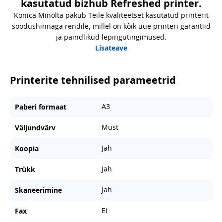
kasutatud bizhub Refreshed printer.
Konica Minolta pakub Teile kvaliteetset kasutatud printerit
soodushinnaga rendile, millel on kõik uue printeri garantiid
ja paindlikud lepingutingimused.
Lisateave
Printerite tehnilised parameetrid
A3
Paberi formaat
Must
Väljundvärv
Jah
Koopia
Jah
Trükk
Jah
Skaneerimine
Ei
Fax