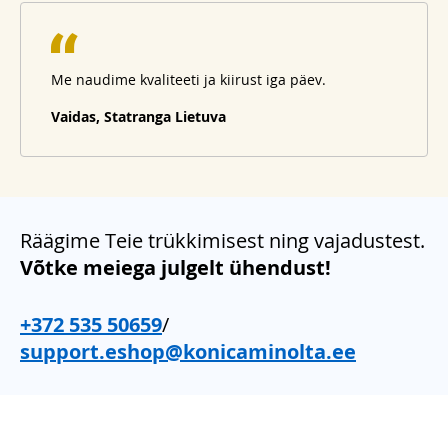
Me naudime kvaliteeti ja kiirust iga päev.
Vaidas, Statranga Lietuva
Räägime Teie trükkimisest ning vajadustest.
Võtke meiega julgelt ühendust!
+372 535 50659
/
support.eshop@konicaminolta.ee