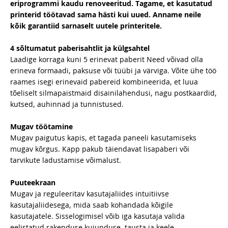
eriprogrammi kaudu renoveeritud. Tagame, et kasutatud
printerid töötavad sama hästi kui uued. Anname neile
kõik garantiid sarnaselt uutele printeritele.
4 sõltumatut paberisahtlit ja külgsahtel
Laadige korraga kuni 5 erinevat paberit Need võivad olla
erineva formaadi, paksuse või tüübi ja värviga. Võite ühe töö
raames isegi erinevaid pabereid kombineerida, et luua
tõeliselt silmapaistmaid disainilahendusi, nagu postkaardid,
kutsed, auhinnad ja tunnistused.
Mugav töötamine
Mugav paigutus kapis, et tagada paneeli kasutamiseks
mugav kõrgus. Kapp pakub täiendavat lisapaberi või
tarvikute ladustamise võimalust.
Puuteekraan
Mugav ja reguleeritav kasutajaliides intuitiivse
kasutajaliidesega, mida saab kohandada kõigile
kasutajatele. Sisselogimisel võib iga kasutaja valida
eelistatud rakenduse kujunduse, tausta ja keele.