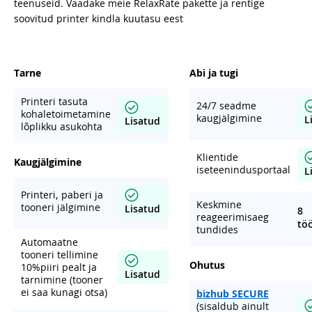
teenuseid. Vaadake meie RelaxRate pakette ja rentige
soovitud printer kindla kuutasu eest
Tarne
Abi ja tugi
Printeri tasuta
24/7 seadme
kohaletoimetamine
kaugjälgimine
L
Lisatud
lõplikku asukohta
Klientide
Kaugjälgimine
iseteenindusportaal
L
Printeri, paberi ja
Keskmine
tooneri jälgimine
Lisatud
8
reageerimisaeg
tö
tundides
Automaatne
tooneri tellimine
Ohutus
10%piiri pealt ja
Lisatud
tarnimine (tooner
ei saa kunagi otsa)
bizhub SECURE
(sisaldub ainult