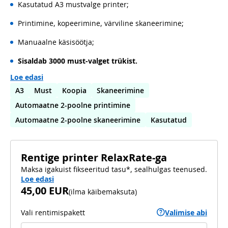
Kasutatud A3 mustvalge printer;
Printimine, kopeerimine, värviline skaneerimine;
Manuaalne käsisöötja;
Sisaldab 3000 must-valget trükist.
Loe edasi
A3
Must
Koopia
Skaneerimine
Automaatne 2-poolne printimine
Automaatne 2-poolne skaneerimine
Kasutatud
Rentige printer RelaxRate-ga
Maksa igakuist fikseeritud tasu*, sealhulgas teenused.
Loe edasi
45,00 EUR
(
ilma käibemaksuta
)
Vali rentimispakett
Valimise abi