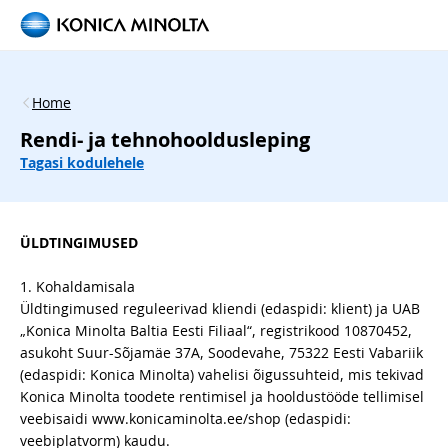
Home
Rendi- ja tehnohooldusleping
Tagasi kodulehele
ÜLDTINGIMUSED
1. Kohaldamisala
Üldtingimused reguleerivad kliendi (edaspidi: klient) ja UAB
„Konica Minolta Baltia Eesti Filiaal“, registrikood 10870452,
asukoht Suur-Sõjamäe 37A, Soodevahe, 75322 Eesti Vabariik
(edaspidi: Konica Minolta) vahelisi õigussuhteid, mis tekivad
Konica Minolta toodete rentimisel ja hooldustööde tellimisel
veebisaidi www.konicaminolta.ee/shop (edaspidi:
veebiplatvorm) kaudu.