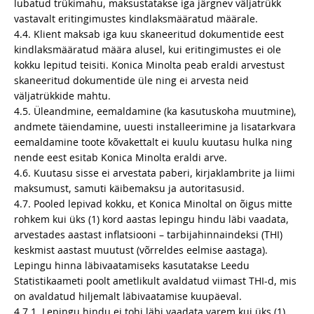
lubatud trükimahu, maksustatakse iga järgnev väljatrükk
vastavalt eritingimustes kindlaksmääratud määrale.
4.4. Klient maksab iga kuu skaneeritud dokumentide eest
kindlaksmääratud määra alusel, kui eritingimustes ei ole
kokku lepitud teisiti. Konica Minolta peab eraldi arvestust
skaneeritud dokumentide üle ning ei arvesta neid
väljatrükkide mahtu.
4.5. Üleandmine, eemaldamine (ka kasutuskoha muutmine),
andmete täiendamine, uuesti installeerimine ja lisatarkvara
eemaldamine toote kõvakettalt ei kuulu kuutasu hulka ning
nende eest esitab Konica Minolta eraldi arve.
4.6. Kuutasu sisse ei arvestata paberi, kirjaklambrite ja liimi
maksumust, samuti käibemaksu ja autoritasusid.
4.7. Pooled lepivad kokku, et Konica Minoltal on õigus mitte
rohkem kui üks (1) kord aastas lepingu hindu läbi vaadata,
arvestades aastast inflatsiooni – tarbijahinnaindeksi (THI)
keskmist aastast muutust (võrreldes eelmise aastaga).
Lepingu hinna läbivaatamiseks kasutatakse Leedu
Statistikaameti poolt ametlikult avaldatud viimast THI-d, mis
on avaldatud hiljemalt läbivaatamise kuupäeval.
4.7.1. Lepingu hindu ei tohi läbi vaadata varem kui üks (1)