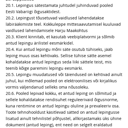
20.1. Lepingus sätestamata juhtudel juhinduvad pooled
Eesti Vabariigi õigusaktidest.
20.2. Lepingust tõusetuvad vaidlused lahendatakse
läbirääkimiste teel. Kokkuleppe mittesaavutamisel kuuluvad
vaidlused lahendamisele Harju Maakohtus
20.3. Klient kinnitab, et kasutab veebiplatvormi ja sõlmib
antud lepingu ärilistel eesmärkidel.
20.4. Kui antud lepingu mõni säte osutub tühiseks, jääb
leping muus osas kehtivaks. Sellise tühise sätte asemel
kohaldatakse antud lepingus seda liiki sättele teist, mis
teenib kõige paremini lepingu eesmärki.
20.5. Lepingu muudatused või täiendused on kehtivad ainult
juhul, kui mõlemad pooled on elektroonilises või kirjalikus
vormis väljendanud selleks oma nõusoleku.
20.6. Pooled lepivad kokku, et antud leping on sõlmitud ja
sellele kohaldatakse rendisuhet reguleerivaid õigusnorme,
kuna rentimine on antud lepingu oluline ja prevaleeriv osa.
Toote tehnohooldust käsitlevad sätted on antud lepingusse
lisatud ainult tehnilistel põhjustel, allkirjastamaks üks ühine
dokument (antud leping), ent need on selgelt eraldatud