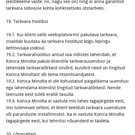
(eestikeelne vaste: nii, nagu see on) ning ei anna garantiid
tarkvara sobivuse kohta konkreetseks otstarbeks.
19. Tarkvara hooldus
19.1. Kui klient valib veebiplatvormil pakutava tarkvara,
sisaldab kuutasu ka tarkvara hooldust kogu lepingu
kehtivusaja jooksul.
19.2. Tarkvarahooldus antud osa mõistes tähendab, et
Konica Minolta pakub kliendile tarkvarauuendusi ja
lahendab tarkvaratõrkeid niivõrd, kuivõrd need on tingitud
Konica Minoltast või tema litsentsiandjatest.
19.3. Konica Minolta ei ole kohustatud paigaldama uuendusi
ega lahendama kliendist tingitud tarkvaratõrkeid. Nende
teenuste eest tuleb eraldi tasuda.
19.4. Konica Minolta ei vastuta mis tahes tagajärgede eest,
mis tulenevad sellest, et klient keeldub tarkvara uuenduste
või paranduste installimisest. Ka ei vastuta Konica Minolta
tagajärgede eest, kui tehnilisi nõuandeid ei täideta.
20. Lõppsätted