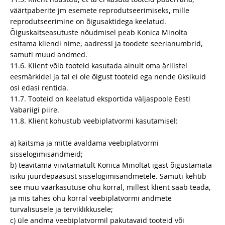
väärtpaberite jm esemete reprodutseerimiseks, mille
reprodutseerimine on õigusaktidega keelatud.
Õiguskaitseasutuste nõudmisel peab Konica Minolta
esitama kliendi nime, aadressi ja toodete seerianumbrid,
samuti muud andmed.
11.6. Klient võib tooteid kasutada ainult oma ärilistel
eesmärkidel ja tal ei ole õigust tooteid ega nende üksikuid
osi edasi rentida.
11.7. Tooteid on keelatud eksportida väljaspoole Eesti
Vabariigi piire.
11.8. Klient kohustub veebiplatvormi kasutamisel:
a) kaitsma ja mitte avaldama veebiplatvormi
sisselogimisandmeid;
b) teavitama viivitamatult Konica Minoltat igast õigustamata
isiku juurdepääsust sisselogimisandmetele. Samuti kehtib
see muu väärkasutuse ohu korral, millest klient saab teada,
ja mis tahes ohu korral veebiplatvormi andmete
turvalisusele ja terviklikkusele;
c) üle andma veebiplatvormil pakutavaid tooteid või