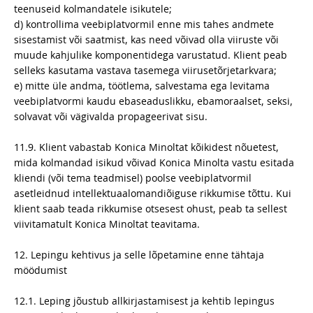
teenuseid kolmandatele isikutele;
d) kontrollima veebiplatvormil enne mis tahes andmete
sisestamist või saatmist, kas need võivad olla viiruste või
muude kahjulike komponentidega varustatud. Klient peab
selleks kasutama vastava tasemega viirusetõrjetarkvara;
e) mitte üle andma, töötlema, salvestama ega levitama
veebiplatvormi kaudu ebaseaduslikku, ebamoraalset, seksi,
solvavat või vägivalda propageerivat sisu.
11.9. Klient vabastab Konica Minoltat kõikidest nõuetest,
mida kolmandad isikud võivad Konica Minolta vastu esitada
kliendi (või tema teadmisel) poolse veebiplatvormil
asetleidnud intellektuaalomandiõiguse rikkumise tõttu. Kui
klient saab teada rikkumise otsesest ohust, peab ta sellest
viivitamatult Konica Minoltat teavitama.
12. Lepingu kehtivus ja selle lõpetamine enne tähtaja
möödumist
12.1. Leping jõustub allkirjastamisest ja kehtib lepingus