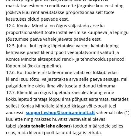
makstakse esimene renditasu ette järgmise kuu eest ning
jooksva kuu rent arvutatakse proportsionaalselt toote
kasutuses oldud päevade eest.
12.4. Konica Minoltal on õigus väljastada arve ka
proportsionaalselt toote installeerimise kuupäeva ja lepingu
jõustumise päeva vahele jäävate päevade eest.
12.5. Juhul, kui leping lõpetatakse varem, kaotab leping
kehtivuse pärast kliendi poolt veebiplatvormil valitud ja
Konica Minolta aktseptitud rendi- ja tehnohooldusperioodi
lõppemist (kokkuleppeline).
12.6. Kui toodete installeerimine viibib või lükkub edasi
kliendi süü tõttu, väljastatakse arve selle päeva seisuga, mil
paigaldamine oleks ilma viivituseta pidanud toimuma.
12.7. Kliendil on õigus lõpetada käesolev leping enne
kokkulepitud tähtaja lõppu ilma põhjust esitamata, teatades
sellest Konica Minoltale tähitud kirjaga või e-posti teel
aadressil
support.eshop@konicaminolta.lt
vähemalt üks (1)
kuu ette ning makstes hüvitist vastavalt allolevas
tabelis(
aata tabelit lehe allosas
) toodud määradele selles
osas, mida kliendi poolt tasutud tagatis ei kata.