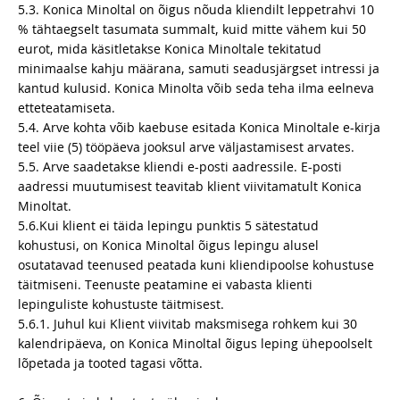
5.3. Konica Minoltal on õigus nõuda kliendilt leppetrahvi 10
% tähtaegselt tasumata summalt, kuid mitte vähem kui 50
eurot, mida käsitletakse Konica Minoltale tekitatud
minimaalse kahju määrana, samuti seadusjärgset intressi ja
kantud kulusid. Konica Minolta võib seda teha ilma eelneva
etteteatamiseta.
5.4. Arve kohta võib kaebuse esitada Konica Minoltale e-kirja
teel viie (5) tööpäeva jooksul arve väljastamisest arvates.
5.5. Arve saadetakse kliendi e-posti aadressile. E-posti
aadressi muutumisest teavitab klient viivitamatult Konica
Minoltat.
5.6.Kui klient ei täida lepingu punktis 5 sätestatud
kohustusi, on Konica Minoltal õigus lepingu alusel
osutatavad teenused peatada kuni kliendipoolse kohustuse
täitmiseni. Teenuste peatamine ei vabasta klienti
lepinguliste kohustuste täitmisest.
5.6.1. Juhul kui Klient viivitab maksmisega rohkem kui 30
kalendripäeva, on Konica Minoltal õigus leping ühepoolselt
lõpetada ja tooted tagasi võtta.