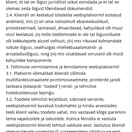
klient, et tal on õigus juriidilist isikut esindada ja et tal on
olemas seda õigust tõendavad dokumendid.
2.4. Kliendil on keelatud töödelda veebiplatvormil esitatud
andmeid, mis (i) on oma iseloomult ebaseaduslikud,
provotseerivad, laimavad, ähvardavad, kahjulikud või muul
viisil keelatud, (ii) mille töötlemiseks ei ole tal õigusnõuete
või kokkulepete alusel volitust, (iii) mis rikuvad kolmandate
isikute õigusi, sealhulgas intellektuaalomandi- ja
ärisaladusõigusi, ning (iv) mis sisaldavad viiruseid või muid
kahjulikke komponente.
3. Tellimuse vormistamine ja kinnitamine veebiplatvormil
3.1. Platvorm võimaldab kliendil sõlmida
multifunktsionaalsete printimisseadmete, printerite ja/või
tarkvara (edaspidi "tooted") rendi- ja tehnilise
hooldusteenuse lepingu.
3.2. Toodete tehnilist kirjeldust, sobivaid variante,
veebiplatvormil kuvatud trükimahte ja hindu arvestades
teeb klient valiku toodete vahel, mis vastavad kõige paremini
tema vajadustele ja ootustele. Konica Minolta ei vastuta
veebiplatvormil kliendi tehtud valikute eest. Vastutus kliendi
olemasolevate sisemiste IT-süsteemidega ühilduvuse eest