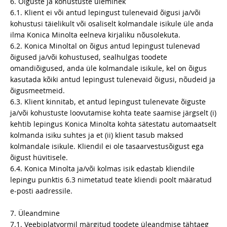
6. Õiguste ja kohustuste üleminek
6.1. Klient ei või antud lepingust tulenevaid õigusi ja/või
kohustusi täielikult või osaliselt kolmandale isikule üle anda
ilma Konica Minolta eelneva kirjaliku nõusolekuta.
6.2. Konica Minoltal on õigus antud lepingust tulenevad
õigused ja/või kohustused, sealhulgas toodete
omandiõigused, anda üle kolmandale isikule, kel on õigus
kasutada kõiki antud lepingust tulenevaid õigusi, nõudeid ja
õigusmeetmeid.
6.3. Klient kinnitab, et antud lepingust tulenevate õiguste
ja/või kohustuste loovutamise kohta teate saamise järgselt (i)
kehtib lepingus Konica Minolta kohta sätestatu automaatselt
kolmanda isiku suhtes ja et (ii) klient tasub maksed
kolmandale isikule. Kliendil ei ole tasaarvestusõigust ega
õigust hüvitisele.
6.4. Konica Minolta ja/või kolmas isik edastab kliendile
lepingu punktis 6.3 nimetatud teate kliendi poolt määratud
e-posti aadressile.
7. Üleandmine
7.1. Veebiplatvormil märgitud toodete üleandmise tähtaeg