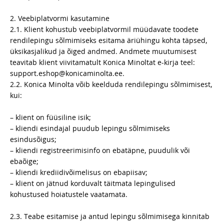
2. Veebiplatvormi kasutamine
2.1. Klient kohustub veebiplatvormil müüdavate toodete
rendilepingu sõlmimiseks esitama äriühingu kohta täpsed,
üksikasjalikud ja õiged andmed. Andmete muutumisest
teavitab klient viivitamatult Konica Minoltat e-kirja teel:
support.eshop@konicaminolta.ee.
2.2. Konica Minolta võib keelduda rendilepingu sõlmimisest,
kui:
– klient on füüsiline isik;
– kliendi esindajal puudub lepingu sõlmimiseks
esindusõigus;
– kliendi registreerimisinfo on ebatäpne, puudulik või
ebaõige;
– kliendi krediidivõimelisus on ebapiisav;
– klient on jätnud korduvalt täitmata lepingulised
kohustused hoiatustele vaatamata.
2.3. Teabe esitamise ja antud lepingu sõlmimisega kinnitab