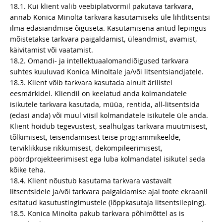
18.1. Kui klient valib veebiplatvormil pakutava tarkvara,
annab Konica Minolta tarkvara kasutamiseks üle lihtlitsentsi
ilma edasiandmise õiguseta. Kasutamisena antud lepingus
mõistetakse tarkvara paigaldamist, üleandmist, avamist,
käivitamist või vaatamist.
18.2. Omandi- ja intellektuaalomandiõigused tarkvara
suhtes kuuluvad Konica Minoltale ja/või litsentsiandjatele.
18.3. Klient võib tarkvara kasutada ainult ärilistel
eesmärkidel. Kliendil on keelatud anda kolmandatele
isikutele tarkvara kasutada, müüa, rentida, all-litsentsida
(edasi anda) või muul viisil kolmandatele isikutele üle anda.
Klient hoidub tegevustest, sealhulgas tarkvara muutmisest,
tõlkimisest, teisendamisest teise programmikeelde,
terviklikkuse rikkumisest, dekompileerimisest,
pöördprojekteerimisest ega luba kolmandatel isikutel seda
kõike teha.
18.4. Klient nõustub kasutama tarkvara vastavalt
litsentsidele ja/või tarkvara paigaldamise ajal toote ekraanil
esitatud kasutustingimustele (lõppkasutaja litsentsileping).
18.5. Konica Minolta pakub tarkvara põhimõttel as is