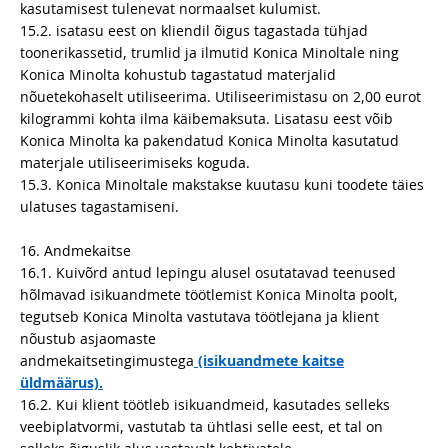
kasutamisest tulenevat normaalset kulumist.
15.2. isatasu eest on kliendil õigus tagastada tühjad
toonerikassetid, trumlid ja ilmutid Konica Minoltale ning
Konica Minolta kohustub tagastatud materjalid
nõuetekohaselt utiliseerima. Utiliseerimistasu on 2,00 eurot
kilogrammi kohta ilma käibemaksuta. Lisatasu eest võib
Konica Minolta ka pakendatud Konica Minolta kasutatud
materjale utiliseerimiseks koguda.
15.3. Konica Minoltale makstakse kuutasu kuni toodete täies
ulatuses tagastamiseni.
16. Andmekaitse
16.1. Kuivõrd antud lepingu alusel osutatavad teenused
hõlmavad isikuandmete töötlemist Konica Minolta poolt,
tegutseb Konica Minolta vastutava töötlejana ja klient
nõustub asjaomaste
andmekaitsetingimustega
(isikuandmete kaitse
üldmäärus).
16.2. Kui klient töötleb isikuandmeid, kasutades selleks
veebiplatvormi, vastutab ta ühtlasi selle eest, et tal on