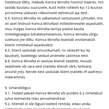
hooletuse tõttu, maksab Konica Minolta hüvitist määras, mis
vastab kuutasu suurusele, kuid mitte rohkem kui 12-kuulise
piirsumma ulatuses rikkumisele eelnenud aja eest .
8.4. Konica Minolta on vabastatud vastutusest juhtudel, mis
on aset leidnud Konica Minoltast mitteolenevatel asjaoludel,
muu hulgas Konica Minolta tarnija poolse kauba
mitteõigeaegse kohaletoimetamise, Konica Minolta võrgu
suletuse jne tõttu. Konica Minolta teavitab viivitamatult
klienti nimetatud asjaoludest.
8.5. Klient vastutab ainuisikuliselt, nii otseselt kui ka
kaudselt, toodetega seotud andmete säilimise eest.
8.6. Konica Minolta ei vastuta kliendi toodete, muude
seadmete või vara eest (näiteks kliendi võrk, tarkvara,
arvutid jne). Nende eest vastutab klient (näiteks IP-aadressi
määramine).
9. Omandiõigus
9.1. Tooted jäävad Konica Minolta või punktis 6.2 nimetatud
juhul kolmanda isiku ainuomandisse.
9.2. Kliendil ei ole õigust tooteid rentida, edasi anda,