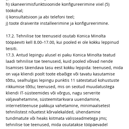
h) skaneerimisfunktsioonide konfigureerimine viiel (5)
töökohal;
i) konsultatsioon ja abi telefoni teel;
j) toote draiverite installeerimine ja konfigureerimine.
17.2. Tehnilise toe teenuseid osutab Konica Minolta
tööpäeviti kell 8.00–17.00, kui pooled ei ole kokku leppinud
teisiti.
17.3. Antud lepingu alusel ei paku Konica Minolta teatud
laadi tehnilise toe teenuseid, kuid pooled võivad nende
lisamises täiendava tasu eest kokku leppida: teenused, mida
on vaja kliendi poolt toote ebaõige või tavatu kasutamise
tõttu, sealhulgas lepingu punktis 11 sätestatud kohustuste
rikkumise tõttu; teenused, mis on seotud muudatustega
kliendi IT-süsteemides või võrgus, nagu serverite
väljavahetamine, süsteemitarkvara uuendamine,
internetiteenuse pakkuja vahetamine, minimaalsetest
tehnilistest nõuetest kõrvalekalded, ühendamine
tundmatute või heaks kiitmata välisseadmetega jms;
tehnilise toe teenused, mida osutatakse tööpäevadel