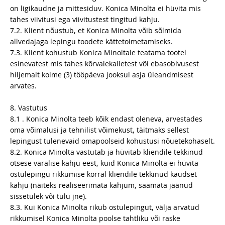
on ligikaudne ja mittesiduv. Konica Minolta ei hüvita mis
tahes viivitusi ega viivitustest tingitud kahju.
7.2. Klient nõustub, et Konica Minolta võib sõlmida
allvedajaga lepingu toodete kättetoimetamiseks.
7.3. Klient kohustub Konica Minoltale teatama tootel
esinevatest mis tahes kõrvalekalletest või ebasobivusest
hiljemalt kolme (3) tööpäeva jooksul asja üleandmisest
arvates.
8. Vastutus
8.1 . Konica Minolta teeb kõik endast oleneva, arvestades
oma võimalusi ja tehnilist võimekust, täitmaks sellest
lepingust tulenevaid omapoolseid kohustusi nõuetekohaselt.
8.2. Konica Minolta vastutab ja hüvitab kliendile tekkinud
otsese varalise kahju eest, kuid Konica Minolta ei hüvita
ostulepingu rikkumise korral kliendile tekkinud kaudset
kahju (näiteks realiseerimata kahjum, saamata jäänud
sissetulek või tulu jne).
8.3. Kui Konica Minolta rikub ostulepingut, välja arvatud
rikkumisel Konica Minolta poolse tahtliku või raske