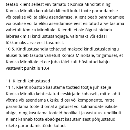
teatab klient sellest viivitamatult Konica Minoltat ning
Konica Minolta korraldab kliendi kulul toote parandamise
või osalise või täieliku asendamise. Klient peab parandamise
või osalise või täieliku asendamise eest esitatud arve tasuma
vahetult Konica Minoltale. Kliendil ei ole õigust pidada
läbirääkimisi kindlustusandjaga, vältimaks või edasi
lükkamaks arve eest tasumist.
10.5. Kindlustusandja tehtavad maksed kindlustuslepingu
alusel tuleb tasuda vahetult Konica Minoltale, tingimusel, et
Konica Minoltale ei ole juba täielikult hüvitatud kahju
vastavalt punktile 10.4
11. Kliendi kohustused
11.1. Klient nõustub kasutama tooteid tootja juhiste ja
Konica Minolta kehtestatud eeskirjade kohaselt, mitte lahti
võtma või asendama üksikuid osi või komponente, mitte
parandama tooteid omal algatusel või kolmandate isikute
abiga, ning kasutama tooteid hoolikalt ja vastutustundlikult.
Klient kannab toote ebaõigest kasutamisest põhjustatud
rikete parandamistööde kulud.