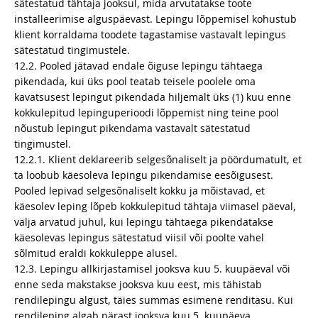
sätestatud tähtaja jooksul, mida arvutatakse toote
installeerimise alguspäevast. Lepingu lõppemisel kohustub
klient korraldama toodete tagastamise vastavalt lepingus
sätestatud tingimustele.
12.2. Pooled jätavad endale õiguse lepingu tähtaega
pikendada, kui üks pool teatab teisele poolele oma
kavatsusest lepingut pikendada hiljemalt üks (1) kuu enne
kokkulepitud lepinguperioodi lõppemist ning teine pool
nõustub lepingut pikendama vastavalt sätestatud
tingimustel.
12.2.1. Klient deklareerib selgesõnaliselt ja pöördumatult, et
ta loobub käesoleva lepingu pikendamise eesõigusest.
Pooled lepivad selgesõnaliselt kokku ja mõistavad, et
käesolev leping lõpeb kokkulepitud tähtaja viimasel päeval,
välja arvatud juhul, kui lepingu tähtaega pikendatakse
käesolevas lepingus sätestatud viisil või poolte vahel
sõlmitud eraldi kokkuleppe alusel.
12.3. Lepingu allkirjastamisel jooksva kuu 5. kuupäeval või
enne seda makstakse jooksva kuu eest, mis tähistab
rendilepingu algust, täies summas esimene renditasu. Kui
rendileping algab pärast jooksva kuu 5. kuupäeva,