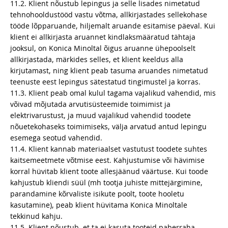
11.2. Klient nõustub lepingus ja selle lisades nimetatud
tehnohooldustööd vastu võtma, allkirjastades sellekohase
tööde lõpparuande, hiljemalt aruande esitamise päeval. Kui
klient ei allkirjasta aruannet kindlaksmääratud tähtaja
jooksul, on Konica Minoltal õigus aruanne ühepoolselt
allkirjastada, märkides selles, et klient keeldus alla
kirjutamast, ning klient peab tasuma aruandes nimetatud
teenuste eest lepingus sätestatud tingimustel ja korras.
11.3. Klient peab omal kulul tagama vajalikud vahendid, mis
võivad mõjutada arvutisüsteemide toimimist ja
elektrivarustust, ja muud vajalikud vahendid toodete
nõuetekohaseks toimimiseks, välja arvatud antud lepingu
esemega seotud vahendid.
11.4. Klient kannab materiaalset vastutust toodete suhtes
kaitsemeetmete võtmise eest. Kahjustumise või hävimise
korral hüvitab klient toote allesjäänud väärtuse. Kui toode
kahjustub kliendi süül (mh tootja juhiste mittejärgimine,
parandamine kõrvaliste isikute poolt, toote hooletu
kasutamine), peab klient hüvitama Konica Minoltale
tekkinud kahju.
11.5. Klient nõustub, et ta ei kasuta tooteid paberraha,