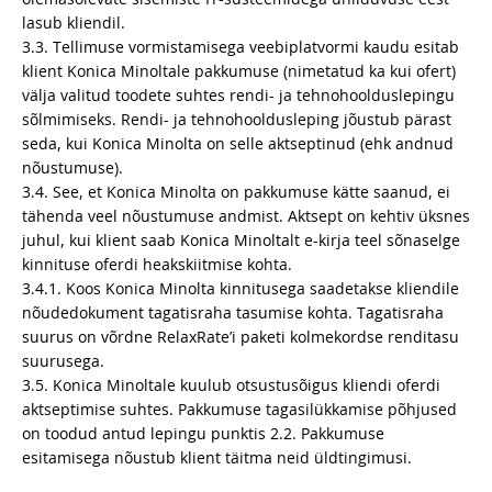
lasub kliendil.
3.3. Tellimuse vormistamisega veebiplatvormi kaudu esitab
klient Konica Minoltale pakkumuse (nimetatud ka kui ofert)
välja valitud toodete suhtes rendi- ja tehnohoolduslepingu
sõlmimiseks. Rendi- ja tehnohooldusleping jõustub pärast
seda, kui Konica Minolta on selle aktseptinud (ehk andnud
nõustumuse).
3.4. See, et Konica Minolta on pakkumuse kätte saanud, ei
tähenda veel nõustumuse andmist. Aktsept on kehtiv üksnes
juhul, kui klient saab Konica Minoltalt e-kirja teel sõnaselge
kinnituse oferdi heakskiitmise kohta.
3.4.1. Koos Konica Minolta kinnitusega saadetakse kliendile
nõudedokument tagatisraha tasumise kohta. Tagatisraha
suurus on võrdne RelaxRateʼi paketi kolmekordse renditasu
suurusega.
3.5. Konica Minoltale kuulub otsustusõigus kliendi oferdi
aktseptimise suhtes. Pakkumuse tagasilükkamise põhjused
on toodud antud lepingu punktis 2.2. Pakkumuse
esitamisega nõustub klient täitma neid üldtingimusi.