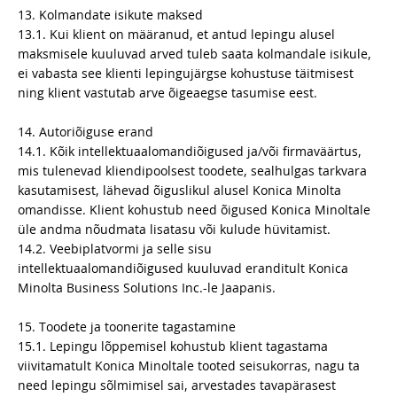
13. Kolmandate isikute maksed
13.1. Kui klient on määranud, et antud lepingu alusel
maksmisele kuuluvad arved tuleb saata kolmandale isikule,
ei vabasta see klienti lepingujärgse kohustuse täitmisest
ning klient vastutab arve õigeaegse tasumise eest.
14. Autoriõiguse erand
14.1. Kõik intellektuaalomandiõigused ja/või firmaväärtus,
mis tulenevad kliendipoolsest toodete, sealhulgas tarkvara
kasutamisest, lähevad õiguslikul alusel Konica Minolta
omandisse. Klient kohustub need õigused Konica Minoltale
üle andma nõudmata lisatasu või kulude hüvitamist.
14.2. Veebiplatvormi ja selle sisu
intellektuaalomandiõigused kuuluvad eranditult Konica
Minolta Business Solutions Inc.-le Jaapanis.
15. Toodete ja toonerite tagastamine
15.1. Lepingu lõppemisel kohustub klient tagastama
viivitamatult Konica Minoltale tooted seisukorras, nagu ta
need lepingu sõlmimisel sai, arvestades tavapärasest