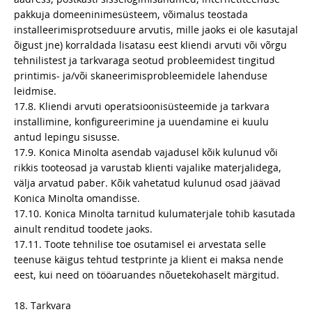
pakkuja domeeninimesüsteem, võimalus teostada
installeerimisprotseduure arvutis, mille jaoks ei ole kasutajal
õigust jne) korraldada lisatasu eest kliendi arvuti või võrgu
tehnilistest ja tarkvaraga seotud probleemidest tingitud
printimis- ja/või skaneerimisprobleemidele lahenduse
leidmise.
17.8. Kliendi arvuti operatsioonisüsteemide ja tarkvara
installimine, konfigureerimine ja uuendamine ei kuulu
antud lepingu sisusse.
17.9. Konica Minolta asendab vajadusel kõik kulunud või
rikkis tooteosad ja varustab klienti vajalike materjalidega,
välja arvatud paber. Kõik vahetatud kulunud osad jäävad
Konica Minolta omandisse.
17.10. Konica Minolta tarnitud kulumaterjale tohib kasutada
ainult renditud toodete jaoks.
17.11. Toote tehnilise toe osutamisel ei arvestata selle
teenuse käigus tehtud testprinte ja klient ei maksa nende
eest, kui need on tööaruandes nõuetekohaselt märgitud.
18. Tarkvara