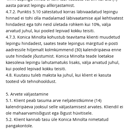
aasta pärast lepingu allkirjastamist.
4.7.2. Punktis 5.10 sätestatud korras läbivaadatud lepingu
hinnad ei tohi olla madalamad läbivaatamise ajal kehtivatest
hindadest ega tohi neid ületada rohkem kui 10%, välja
arvatud juhul, kui pooled lepivad kokku teisiti.
4.7.3. Konica Minolta kohustub teavitama klienti muudetud
lepingu hindadest, saates teate lepingus märgitud e-posti
aadressile hiljemalt kolmkümmend (30) kalendripäeva enne
uute hindade jõustumist. Konica Minolta teade loetakse
käesoleva lepingu lahutamatuks lisaks, välja arvatud juhul,
kui pooled lepivad kokku teisiti.
4.8. Kuutasu tuleb maksta ka juhul, kui klient ei kasuta
tooteid või tehnohooldust.
5. Arvete väljastamine
5.1. Klient peab tasuma arve neljateistkümne (14)
kalendripäeva jooksul selle väljastamisest arvates. Kliendil ei
ole mahaarvamisõigust ega õigust hüvitisele.
5.2. Klient kannab tasu üle Konica Minolta nimetatud
pangakontole.