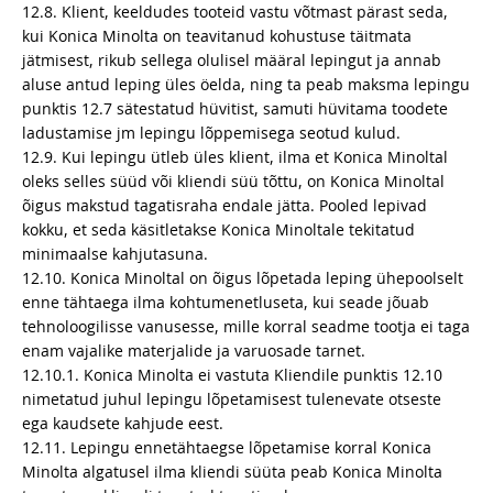
12.8. Klient, keeldudes tooteid vastu võtmast pärast seda,
kui Konica Minolta on teavitanud kohustuse täitmata
jätmisest, rikub sellega olulisel määral lepingut ja annab
aluse antud leping üles öelda, ning ta peab maksma lepingu
punktis 12.7 sätestatud hüvitist, samuti hüvitama toodete
ladustamise jm lepingu lõppemisega seotud kulud.
12.9. Kui lepingu ütleb üles klient, ilma et Konica Minoltal
oleks selles süüd või kliendi süü tõttu, on Konica Minoltal
õigus makstud tagatisraha endale jätta. Pooled lepivad
kokku, et seda käsitletakse Konica Minoltale tekitatud
minimaalse kahjutasuna.
12.10. Konica Minoltal on õigus lõpetada leping ühepoolselt
enne tähtaega ilma kohtumenetluseta, kui seade jõuab
tehnoloogilisse vanusesse, mille korral seadme tootja ei taga
enam vajalike materjalide ja varuosade tarnet.
12.10.1. Konica Minolta ei vastuta Kliendile punktis 12.10
nimetatud juhul lepingu lõpetamisest tulenevate otseste
ega kaudsete kahjude eest.
12.11. Lepingu ennetähtaegse lõpetamise korral Konica
Minolta algatusel ilma kliendi süüta peab Konica Minolta