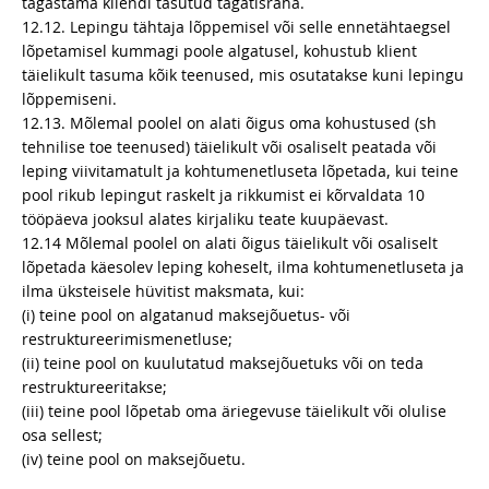
tagastama kliendi tasutud tagatisraha.
12.12. Lepingu tähtaja lõppemisel või selle ennetähtaegsel
lõpetamisel kummagi poole algatusel, kohustub klient
täielikult tasuma kõik teenused, mis osutatakse kuni lepingu
lõppemiseni.
12.13. Mõlemal poolel on alati õigus oma kohustused (sh
tehnilise toe teenused) täielikult või osaliselt peatada või
leping viivitamatult ja kohtumenetluseta lõpetada, kui teine
pool rikub lepingut raskelt ja rikkumist ei kõrvaldata 10
tööpäeva jooksul alates kirjaliku teate kuupäevast.
12.14 Mõlemal poolel on alati õigus täielikult või osaliselt
lõpetada käesolev leping koheselt, ilma kohtumenetluseta ja
ilma üksteisele hüvitist maksmata, kui:
(i) teine pool on algatanud maksejõuetus- või
restruktureerimismenetluse;
(ii) teine pool on kuulutatud maksejõuetuks või on teda
restruktureeritakse;
(iii) teine pool lõpetab oma äriegevuse täielikult või olulise
osa sellest;
(iv) teine pool on maksejõuetu.