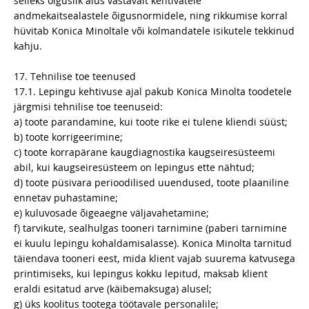
selleks õiguslik alus vastavalt kehtivatele
andmekaitsealastele õigusnormidele, ning rikkumise korral
hüvitab Konica Minoltale või kolmandatele isikutele tekkinud
kahju.
17. Tehnilise toe teenused
17.1. Lepingu kehtivuse ajal pakub Konica Minolta toodetele
järgmisi tehnilise toe teenuseid:
a) toote parandamine, kui toote rike ei tulene kliendi süüst;
b) toote korrigeerimine;
c) toote korrapärane kaugdiagnostika kaugseiresüsteemi
abil, kui kaugseiresüsteem on lepingus ette nähtud;
d) toote püsivara perioodilised uuendused, toote plaaniline
ennetav puhastamine;
e) kuluvosade õigeaegne väljavahetamine;
f) tarvikute, sealhulgas tooneri tarnimine (paberi tarnimine
ei kuulu lepingu kohaldamisalasse). Konica Minolta tarnitud
täiendava tooneri eest, mida klient vajab suurema katvusega
printimiseks, kui lepingus kokku lepitud, maksab klient
eraldi esitatud arve (käibemaksuga) alusel;
g) üks koolitus tootega töötavale personalile;