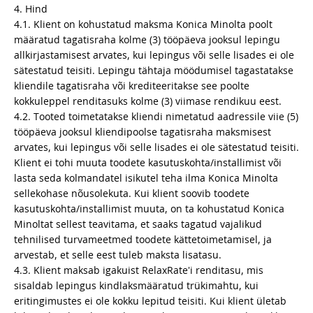
4. Hind
4.1. Klient on kohustatud maksma Konica Minolta poolt
määratud tagatisraha kolme (3) tööpäeva jooksul lepingu
allkirjastamisest arvates, kui lepingus või selle lisades ei ole
sätestatud teisiti. Lepingu tähtaja möödumisel tagastatakse
kliendile tagatisraha või krediteeritakse see poolte
kokkuleppel renditasuks kolme (3) viimase rendikuu eest.
4.2. Tooted toimetatakse kliendi nimetatud aadressile viie (5)
tööpäeva jooksul kliendipoolse tagatisraha maksmisest
arvates, kui lepingus või selle lisades ei ole sätestatud teisiti.
Klient ei tohi muuta toodete kasutuskohta/installimist või
lasta seda kolmandatel isikutel teha ilma Konica Minolta
sellekohase nõusolekuta. Kui klient soovib toodete
kasutuskohta/installimist muuta, on ta kohustatud Konica
Minoltat sellest teavitama, et saaks tagatud vajalikud
tehnilised turvameetmed toodete kättetoimetamisel, ja
arvestab, et selle eest tuleb maksta lisatasu.
4.3. Klient maksab igakuist RelaxRate'i renditasu, mis
sisaldab lepingus kindlaksmääratud trükimahtu, kui
eritingimustes ei ole kokku lepitud teisiti. Kui klient ületab