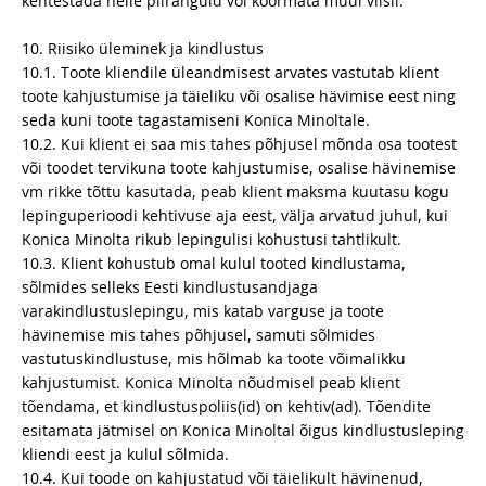
kehtestada neile piiranguid või koormata muul viisil.
10. Riisiko üleminek ja kindlustus
10.1. Toote kliendile üleandmisest arvates vastutab klient
toote kahjustumise ja täieliku või osalise hävimise eest ning
seda kuni toote tagastamiseni Konica Minoltale.
10.2. Kui klient ei saa mis tahes põhjusel mõnda osa tootest
või toodet tervikuna toote kahjustumise, osalise hävinemise
vm rikke tõttu kasutada, peab klient maksma kuutasu kogu
lepinguperioodi kehtivuse aja eest, välja arvatud juhul, kui
Konica Minolta rikub lepingulisi kohustusi tahtlikult.
10.3. Klient kohustub omal kulul tooted kindlustama,
sõlmides selleks Eesti kindlustusandjaga
varakindlustuslepingu, mis katab varguse ja toote
hävinemise mis tahes põhjusel, samuti sõlmides
vastutuskindlustuse, mis hõlmab ka toote võimalikku
kahjustumist. Konica Minolta nõudmisel peab klient
tõendama, et kindlustuspoliis(id) on kehtiv(ad). Tõendite
esitamata jätmisel on Konica Minoltal õigus kindlustusleping
kliendi eest ja kulul sõlmida.
10.4. Kui toode on kahjustatud või täielikult hävinenud,