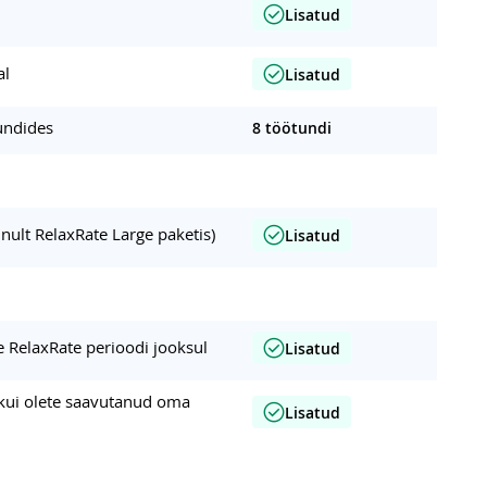
e
Lisatud
al
Lisatud
undides
8 töötundi
inult RelaxRate Large paketis)
Lisatud
e RelaxRate perioodi jooksul
Lisatud
 kui olete saavutanud oma
Lisatud