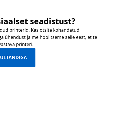
iaalset seadistust?
ud printerid. Kas otsite kohandatud
a ühendust ja me hoolitseme selle eest, et te
vastava printeri.
SULTANDIGA