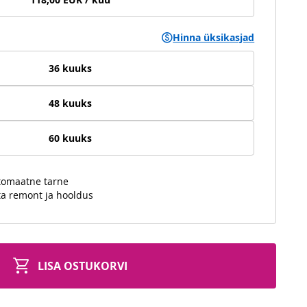
Hinna üksikasjad
36 kuuks
48 kuuks
60 kuuks
utomaatne tarne
ta remont ja hooldus
LISA OSTUKORVI