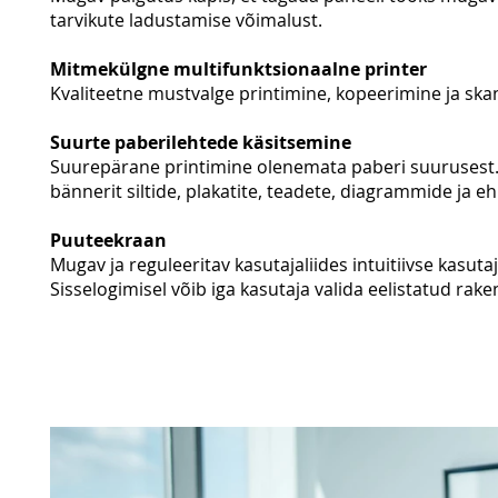
tarvikute ladustamise võimalust.
Mitmekülgne multifunktsionaalne printer
Kvaliteetne mustvalge printimine, kopeerimine ja sk
Suurte paberilehtede käsitsemine
Suurepärane printimine olenemata paberi suurusest. 
bännerit siltide, plakatite, teadete, diagrammide ja eh
Puuteekraan
Mugav ja reguleeritav kasutajaliides intuitiivse kasut
Sisselogimisel võib iga kasutaja valida eelistatud rak