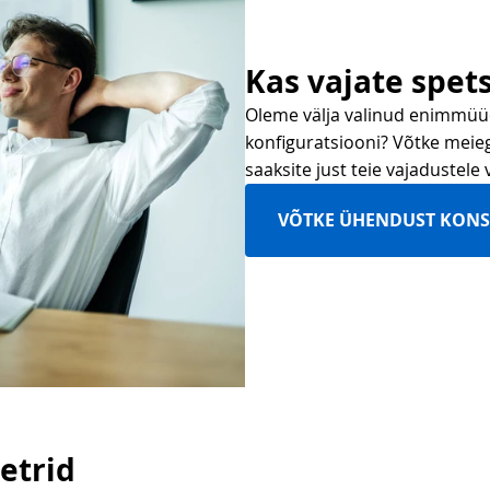
Kas vajate spets
Oleme välja valinud enimmüüd
konfiguratsiooni? Võtke meieg
saaksite just teie vajadustele 
VÕTKE ÜHENDUST KON
etrid