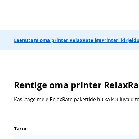
Laenutage oma printer RelaxRate'iga
Printeri kirjeld
Rentige oma printer RelaxRa
Kasutage meie RelaxRate pakettide hulka kuuluvaid te
Tarne