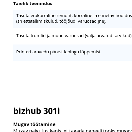
Täielik teenindus
Tasuta erakorraline remont, korraline ja ennetav hooldus
(sh ettetellimiskulud, tööjõud, varuosad jne).
Tasuta trumlid ja muud varuosad (välja arvatud tarvikud)
Printeri äravedu pärast lepingu lõppemist
bizhub 301i
Mugav töötamine
Mugav paigutus kapis, et tagada paneeli tööks mugav 