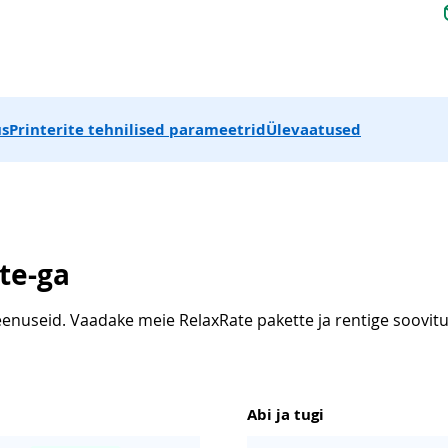
us
Printerite tehnilised parameetrid
Ülevaatused
te-ga
enuseid. Vaadake meie RelaxRate pakette ja rentige soovitu
Abi ja tugi