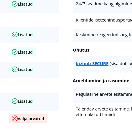
24/7 seadme kaugjälgimin
Lisatud
Klientide iseteenindusporta
Keskmine reageerimisaeg t
Lisatud
Ohutus
Lisatud
bizhub SECURE
(sisaldub a
Lisatud
Arveldamine ja tasumine
Regulaarne arvete esitamin
Lisatud
Täiendav arvete esitamine,
ettemakstud limiidi
Välja arvatud