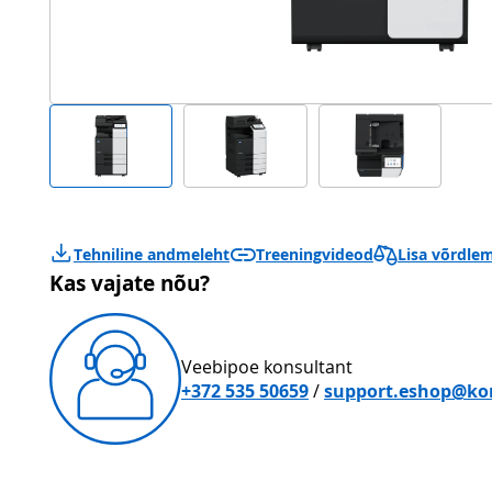
Lisa võrdle
Tehniline andmeleht
Treeningvideod
Kas vajate nõu?
Veebipoe konsultant
+372 535 50659
/
support.eshop@ko