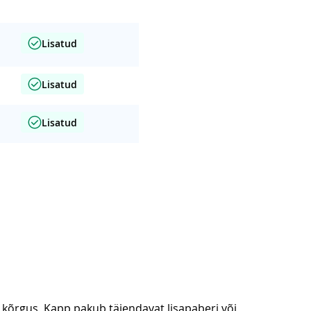
Lisatud
Lisatud
Lisatud
kõrgus. Kapp pakub täiendavat lisapaberi või