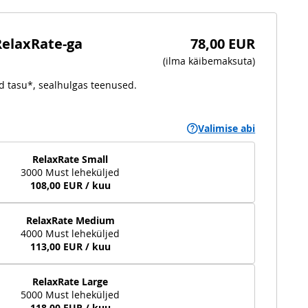
RelaxRate-ga
78,00 EUR
(
ilma käibemaksuta
)
ud tasu*, sealhulgas teenused.
Valimise abi
RelaxRate Small
3000 Must leheküljed
108,00 EUR / kuu
RelaxRate Medium
4000 Must leheküljed
113,00 EUR / kuu
RelaxRate Large
5000 Must leheküljed
118,00 EUR / kuu