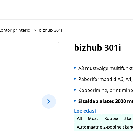
Kontoriprinterid
>
bizhub 301i
bizhub 301i
A3 mustvalge multifunkt
Paberiformaadid A6, A4,
Kopeerimine, printimine
Sisaldab alates 3000 mu
Loe edasi
A3
Must
Koopia
Ska
Automaatne 2-poolne skan