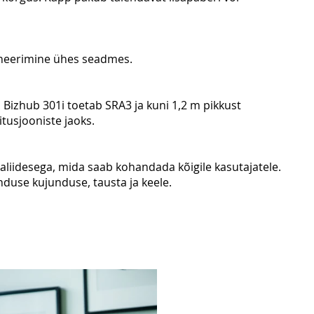
aneerimine ühes seadmes.
Bizhub 301i toetab SRA3 ja kuni 1,2 m pikkust
itusjooniste jaoks.
ajaliidesega, mida saab kohandada kõigile kasutajatele.
enduse kujunduse, tausta ja keele.