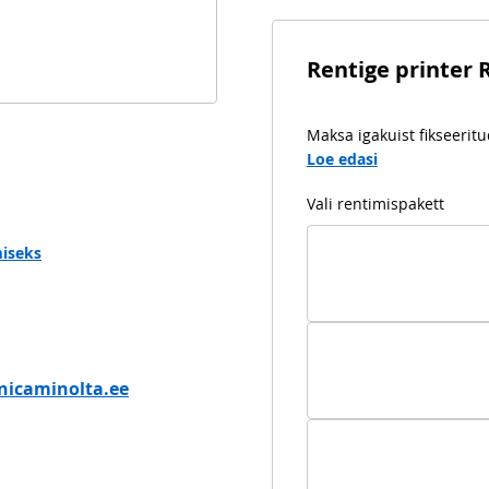
Rentige printer 
Maksa igakuist fikseerit
Loe edasi
Vali rentimispakett
miseks
nicaminolta.ee