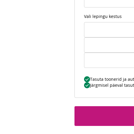
Vali lepingu kestus
Tasuta toonerid ja a
Järgmisel päeval tasu