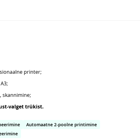
sionaalne printer;
 A3;
, skannimine;
st-valget trükist.
neerimine
Automaatne 2-poolne printimine
eerimine