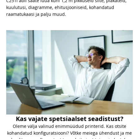
C251i abil saate luua kuni 1,2 m pikkuseid silte, plakateid,
kuulutusi, diagramme, ehitusjooniseid, kohandatud
raamatukaasi ja palju muud.
Kas vajate spetsiaalset seadistust?
Oleme välja valinud enimmüüdud printerid. Kas otsite
kohandatud konfiguratsiooni? Võtke meiega ühendust ja me