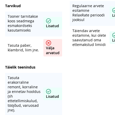
Tarvikud
Regulaarne arvete
esitamine
RelaxRate perioodi
L
Tooner tarnitakse
jooksul
koos seadmega
esmakordseks
Lisatud
kasutamiseks
Täiendav arvete
esitamine, kui olete
saavutanud oma
L
ettemakstud limiidi
Tasuta paber,
Välja
klambrid, liim jne.
arvatud
Täielik teenindus
Tasuta
erakorraline
remont, korraline
ja ennetav hooldus
(sh
Lisatud
ettetellimiskulud,
tööjõud, varuosad
jne).