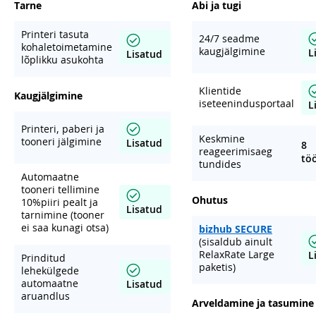
Tarne
Abi ja tugi
Printeri tasuta
24/7 seadme
kohaletoimetamine
kaugjälgimine
L
Lisatud
lõplikku asukohta
Klientide
Kaugjälgimine
iseteenindusportaal
L
Printeri, paberi ja
Keskmine
tooneri jälgimine
Lisatud
8
reageerimisaeg
tö
tundides
Automaatne
tooneri tellimine
Ohutus
10%piiri pealt ja
Lisatud
tarnimine (tooner
ei saa kunagi otsa)
bizhub SECURE
(sisaldub ainult
RelaxRate Large
L
Prinditud
paketis)
lehekülgede
automaatne
Lisatud
aruandlus
Arveldamine ja tasumine