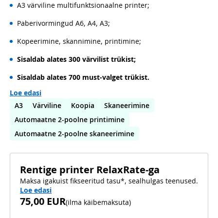
A3 värviline multifunktsionaalne printer;
Paberivormingud A6, A4, A3;
Kopeerimine, skannimine, printimine;
Sisaldab alates 300 värvilist trükist;
Sisaldab alates 700 must-valget trükist.
Loe edasi
A3
Värviline
Koopia
Skaneerimine
Automaatne 2-poolne printimine
Automaatne 2-poolne skaneerimine
Rentige printer RelaxRate-ga
Maksa igakuist fikseeritud tasu*, sealhulgas teenused.
Loe edasi
75,00 EUR
(
ilma käibemaksuta
)