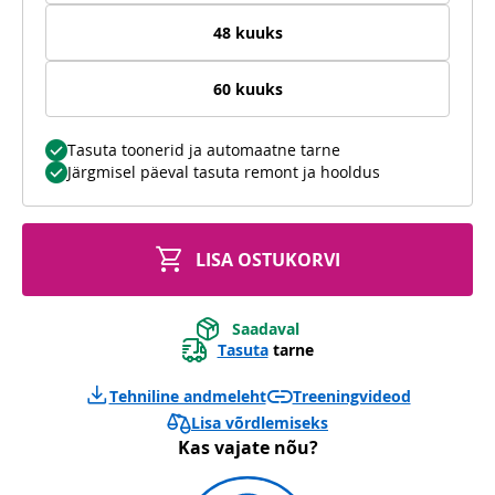
48 kuuks
60 kuuks
Tasuta toonerid ja automaatne tarne
Järgmisel päeval tasuta remont ja hooldus
LISA OSTUKORVI
Saadaval
Tasuta
tarne
Tehniline andmeleht
Treeningvideod
Lisa võrdlemiseks
Kas vajate nõu?