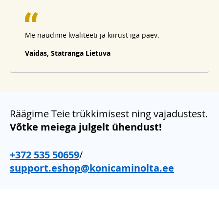
Me naudime kvaliteeti ja kiirust iga päev.
Vaidas, Statranga Lietuva
Räägime Teie trükkimisest ning vajadustest.
Võtke meiega julgelt ühendust!
+372 535 50659
/
support.eshop@konicaminolta.ee