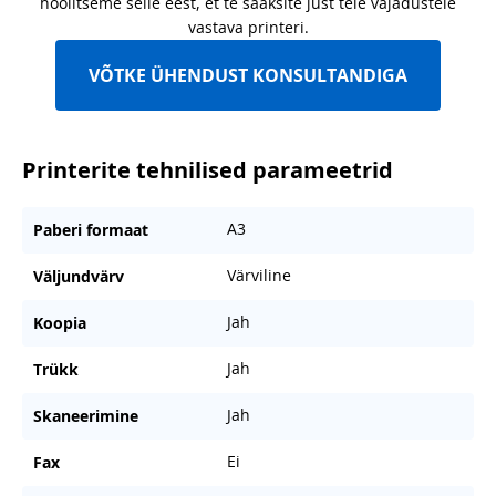
hoolitseme selle eest, et te saaksite just teie vajadustele
vastava printeri.
VÕTKE ÜHENDUST KONSULTANDIGA
Printerite tehnilised parameetrid
A3
Paberi formaat
Värviline
Väljundvärv
Jah
Koopia
Jah
Trükk
Jah
Skaneerimine
Ei
Fax