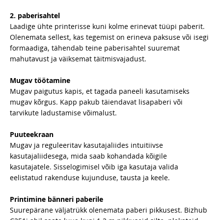
2. paberisahtel
Laadige ühte printerisse kuni kolme erinevat tüüpi paberit.
Olenemata sellest, kas tegemist on erineva paksuse või isegi
formaadiga, tähendab teine paberisahtel suuremat
mahutavust ja väiksemat täitmisvajadust.
Mugav töötamine
Mugav paigutus kapis, et tagada paneeli kasutamiseks
mugav kõrgus. Kapp pakub täiendavat lisapaberi või
tarvikute ladustamise võimalust.
Puuteekraan
Mugav ja reguleeritav kasutajaliides intuitiivse
kasutajaliidesega, mida saab kohandada kõigile
kasutajatele. Sisselogimisel võib iga kasutaja valida
eelistatud rakenduse kujunduse, tausta ja keele.
Printimine bänneri paberile
Suurepärane väljatrükk olenemata paberi pikkusest. Bizhub