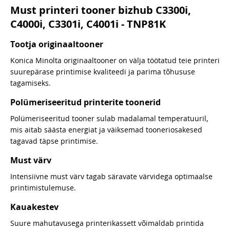
Must printeri tooner bizhub C3300i,
C4000i, C3301i, C4001i - TNP81K
Tootja originaaltooner
Konica Minolta originaaltooner on välja töötatud teie printeri
suurepärase printimise kvaliteedi ja parima tõhususe
tagamiseks.
Polümeriseeritud printerite toonerid
Polümeriseeritud tooner sulab madalamal temperatuuril,
mis aitab säästa energiat ja väiksemad tooneriosakesed
tagavad täpse printimise.
Must värv
Intensiivne must värv tagab säravate värvidega optimaalse
printimistulemuse.
Kauakestev
Suure mahutavusega printerikassett võimaldab printida