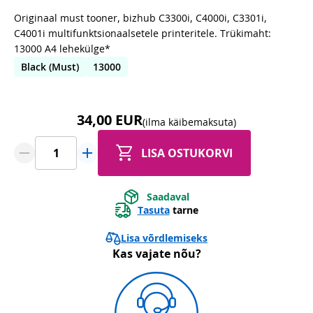
Originaal must tooner, bizhub C3300i, C4000i, C3301i,
C4001i multifunktsionaalsetele printeritele. Trükimaht:
13000 A4 lehekülge*
Black (Must)
13000
34,00 EUR
(ilma käibemaksuta)
LISA OSTUKORVI
Saadaval
Tasuta
tarne
Lisa võrdlemiseks
Kas vajate nõu?