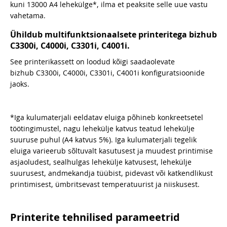
kuni 13000 A4 lehekülge*, ilma et peaksite selle uue vastu
vahetama.
Ühildub multifunktsionaalsete printeritega bizhub
C3300i, C4000i, C3301i, C4001i.
See printerikassett on loodud kõigi saadaolevate
bizhub C3300i, C4000i, C3301i, C4001i konfiguratsioonide
jaoks.
*Iga kulumaterjali eeldatav eluiga põhineb konkreetsetel
töötingimustel, nagu lehekülje katvus teatud lehekülje
suuruse puhul (A4 katvus 5%). Iga kulumaterjali tegelik
eluiga varieerub sõltuvalt kasutusest ja muudest printimise
asjaoludest, sealhulgas lehekülje katvusest, lehekülje
suurusest, andmekandja tüübist, pidevast või katkendlikust
printimisest, ümbritsevast temperatuurist ja niiskusest.
Printerite tehnilised parameetrid