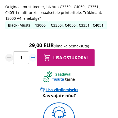
Originaal must tooner, bizhub C3350i, C4050i, C3351i,
C4051i multifunktsionaalsetele printeritele. Trükimaht:
13000 A4 lehekülge*
Black (Must)
13000
C3350i, C4050i, C3351i, C4051i
29,00 EUR
(ilma käibemaksuta)
LISA OSTUKORVI
Saadaval
Tasuta
tarne
Lisa võrdlemiseks
Kas vajate nõu?