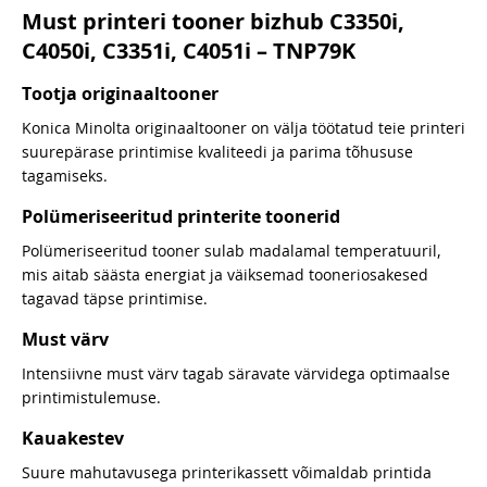
Must printeri tooner bizhub C3350i,
C4050i, C3351i, C4051i – TNP79K
Tootja originaaltooner
Konica Minolta originaaltooner on välja töötatud teie printeri
suurepärase printimise kvaliteedi ja parima tõhususe
tagamiseks.
Polümeriseeritud printerite toonerid
Polümeriseeritud tooner sulab madalamal temperatuuril,
mis aitab säästa energiat ja väiksemad tooneriosakesed
tagavad täpse printimise.
Must värv
Intensiivne must värv tagab säravate värvidega optimaalse
printimistulemuse.
Kauakestev
Suure mahutavusega printerikassett võimaldab printida