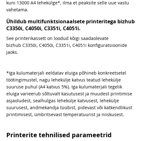
kuni 13000 A4 lehekülge*, ilma et peaksite selle uue vastu
vahetama.
Ühildub multifunktsionaalsete printeritega bizhub
C3350i, C4050i, C3351i, C4051i.
See printerikassett on loodud kõigi saadaolevate
bizhub C3350i, C4050i, C3351i, C4051i konfiguratsioonide
jaoks.
*Iga kulumaterjali eeldatav eluiga põhineb konkreetsetel
töötingimustel, nagu lehekülje katvus teatud lehekülje
suuruse puhul (A4 katvus 5%). Iga kulumaterjali tegelik
eluiga varieerub sõltuvalt kasutusest ja muudest printimise
asjaoludest, sealhulgas lehekülje katvusest, lehekülje
suurusest, andmekandja tüübist, pidevast või katkendlikust
printimisest, ümbritsevast temperatuurist ja niiskusest.
Printerite tehnilised parameetrid