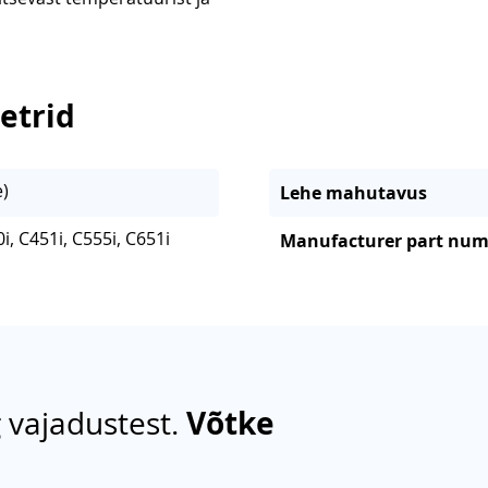
etrid
)
Lehe mahutavus
i, C451i, C555i, C651i
Manufacturer part nu
 vajadustest.
Võtke