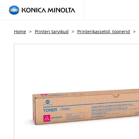
Home
>
Printeri tarvikud
>
Printerikassetid, toonerid
>