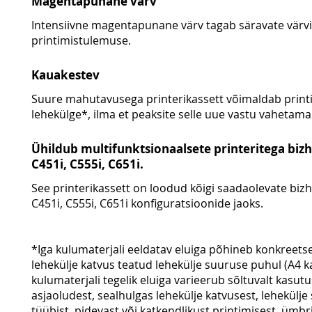
Magentapunane värv
Intensiivne magentapunane värv tagab säravate värv
printimistulemuse.
Kauakestev
Suure mahutavusega printerikassett võimaldab print
lehekülge*, ilma et peaksite selle uue vastu vahetama
Ühildub multifunktsionaalsete printeritega bizh
C451i, C555i, C651i.
See printerikassett on loodud kõigi saadaolevate bizh
C451i, C555i, C651i konfiguratsioonide jaoks.
*Iga kulumaterjali eeldatav eluiga põhineb konkreets
lehekülje katvus teatud lehekülje suuruse puhul (A4 k
kulumaterjali tegelik eluiga varieerub sõltuvalt kasut
asjaoludest, sealhulgas lehekülje katvusest, lehekül
tüübist, pidevast või katkendlikust printimisest, ümbr