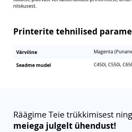
niiskusest.
Printerite tehnilised parame
Magenta (Punane
Värviline
C450i, C550i, C650
Seadme mudel
Räägime Teie trükkimisest ning
meiega julgelt ühendust!