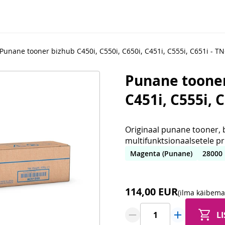
Punane tooner bizhub C450i, C550i, C650i, C451i, C555i, C651i - 
Punane tooner 
C451i, C555i, 
Originaal punane tooner, b
multifunktsionaalsetele pr
Magenta (Punane)
28000
114,00 EUR
(ilma käibema
L