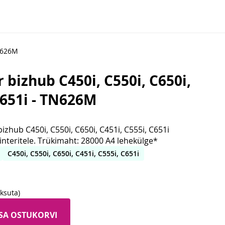
TN626M
bizhub C450i, C550i, C650i,
C651i - TN626M
izhub C450i, C550i, C650i, C451i, C555i, C651i
interitele. Trükimaht: 28000 A4 lehekülge*
C450i, C550i, C650i, C451i, C555i, C651i
ksuta)
ISA OSTUKORVI