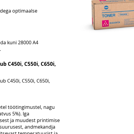
idega optimaalse
ida kuni 28000 A4
.
ub C450i, C550i, C650i,
ub C450i, C550i, C650i,
etel töötingimustel, nagu
atvus 5%). Iga
usest ja muudest printimise
je suurusest, andmekandja
itsevast temperatuurist ja