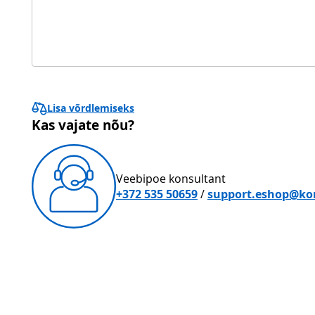
Lisa võrdlemiseks
Kas vajate nõu?
Veebipoe konsultant
+372 535 50659
/
support.eshop@ko