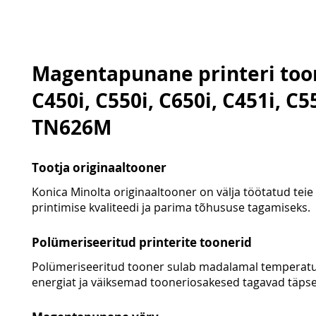
Magentapunane printeri too
C450i, C550i, C650i, C451i, C55
TN626M
Tootja originaaltooner
Konica Minolta originaaltooner on välja töötatud teie
printimise kvaliteedi ja parima tõhususe tagamiseks.
Polümeriseeritud printerite toonerid
Polümeriseeritud tooner sulab madalamal temperatuur
energiat ja väiksemad tooneriosakesed tagavad täpse