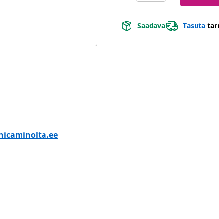
Saadaval
Tasuta
tar
nicaminolta.ee