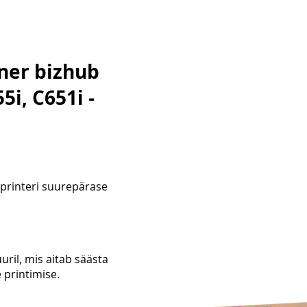
ner bizhub
5i, C651i -
 printeri suurepärase
il, mis aitab säästa
 printimise.