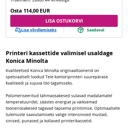
Osta
114,00 EUR
LISA OSTUKORVI
Lisa võrdlemiseks
Saadaval
Printeri kassettide valimisel usaldage
Konica Minolta
Kvaliteetsed Konica Minolta originaaltoonerid on
spetsiaalselt loodud Teie kontoriprinteri suurepärase
kvaliteedi ja sujuva töö tagamiseks.
Polümeriseeritud tahmaosakesed sulavad madalamatel
temperatuuridel, säästes energiat ja väiksemad
tooneriosakesed tagavad täpsema printimise. Optimaalsete
tulemuste saavutamiseks valige intensiivsed mustad,
sinised, punased ja kollased printerikassetid.