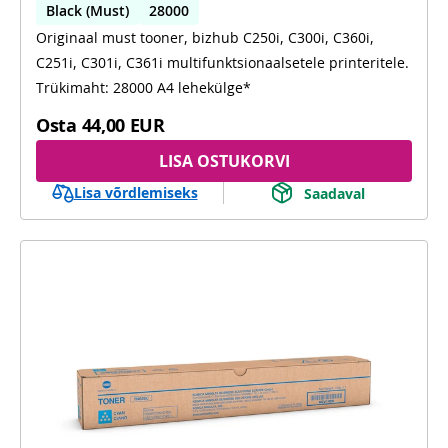
Black (Must)
28000
Originaal must tooner, bizhub C250i, C300i, C360i,
C250i, C300i, C360i, C251i, C301i, C361i
C251i, C301i, C361i multifunktsionaalsetele printeritele.
Trükimaht: 28000 A4 lehekülge*
Osta
44,00 EUR
LISA OSTUKORVI
Lisa võrdlemiseks
Saadaval