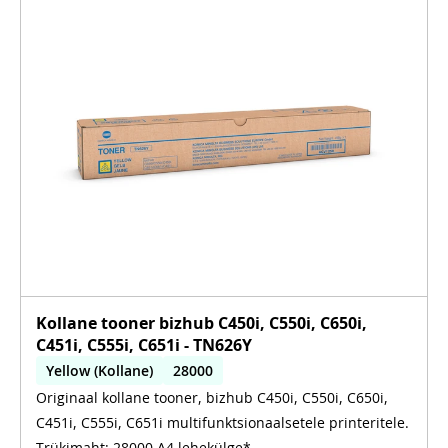
Kollane tooner bizhub C450i, C550i, C650i,
C451i, C555i, C651i - TN626Y
Yellow (Kollane)
28000
Originaal kollane tooner, bizhub C450i, C550i, C650i,
C450i, C550i, C650i, C451i, C555i, C651i
C451i, C555i, C651i multifunktsionaalsetele printeritele.
Trükimaht: 28000 A4 lehekülge*