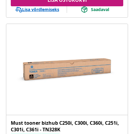
Lisa võrdlemiseks
Saadaval
Must tooner bizhub C250i, C300i, C360i, C251i,
C301i, C361i - TN328K