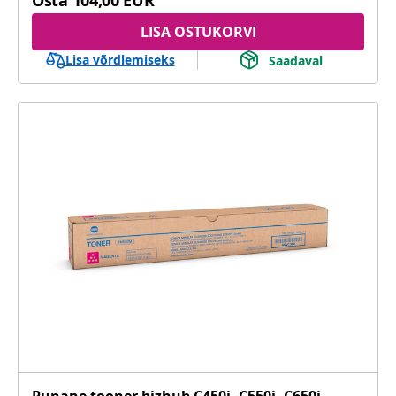
Osta
104,00 EUR
LISA OSTUKORVI
Lisa võrdlemiseks
Saadaval
Punane tooner bizhub C450i, C550i, C650i,