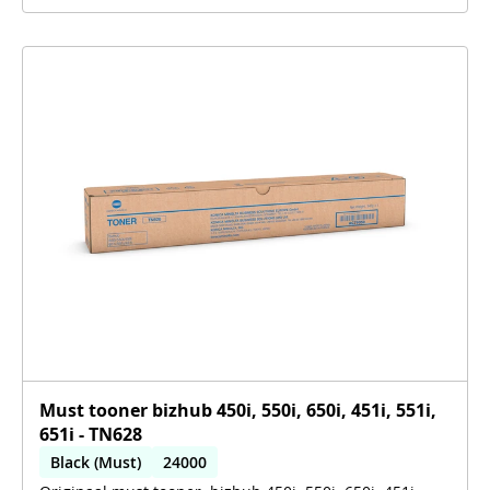
Must tooner bizhub 450i, 550i, 650i, 451i, 551i,
651i - TN628
Black (Must)
24000