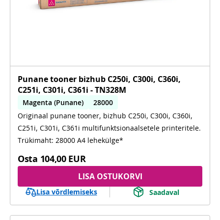
Punane tooner bizhub C250i, C300i, C360i,
C251i, C301i, C361i - TN328M
Magenta (Punane)
28000
Originaal punane tooner, bizhub C250i, C300i, C360i,
C250i, C300i, C360i, C251i, C301i, C361i
C251i, C301i, C361i multifunktsionaalsetele printeritele.
Trükimaht: 28000 A4 lehekülge*
Osta
104,00 EUR
LISA OSTUKORVI
Lisa võrdlemiseks
Saadaval