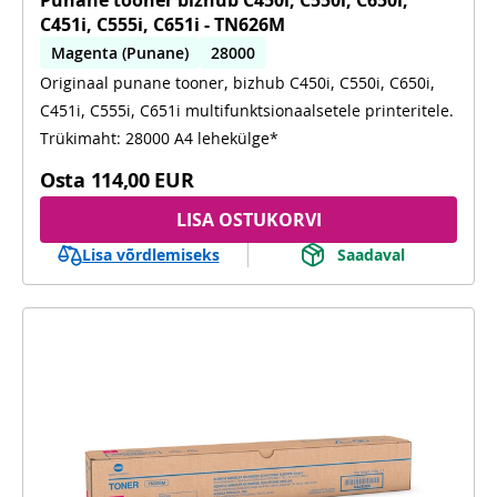
C451i, C555i, C651i - TN626M
Magenta (Punane)
28000
Originaal punane tooner, bizhub C450i, C550i, C650i,
C450i, C550i, C650i, C451i, C555i, C651i
C451i, C555i, C651i multifunktsionaalsetele printeritele.
Trükimaht: 28000 A4 lehekülge*
Osta
114,00 EUR
LISA OSTUKORVI
Lisa võrdlemiseks
Saadaval