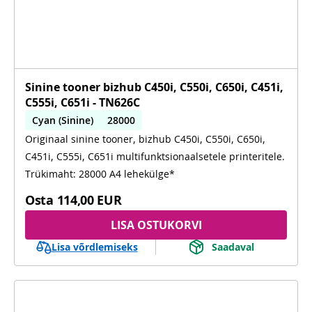
Sinine tooner bizhub C450i, C550i, C650i, C451i,
C555i, C651i - TN626C
Cyan (Sinine)
28000
Originaal sinine tooner, bizhub C450i, C550i, C650i,
C450i, C550i, C650i, C451i, C555i, C651i
C451i, C555i, C651i multifunktsionaalsetele printeritele.
Trükimaht: 28000 A4 lehekülge*
Osta
114,00 EUR
LISA OSTUKORVI
Lisa võrdlemiseks
Saadaval