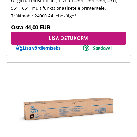
Originaal must tooner, bizhub 450i, 550i, 650i, 451i,
450i, 550i, 650i, 451i, 551i, 651i
551i, 651i multifunktsionaalsetele printeritele.
Trükimaht: 24000 A4 lehekülge*
Osta
44,00 EUR
LISA OSTUKORVI
Lisa võrdlemiseks
Saadaval