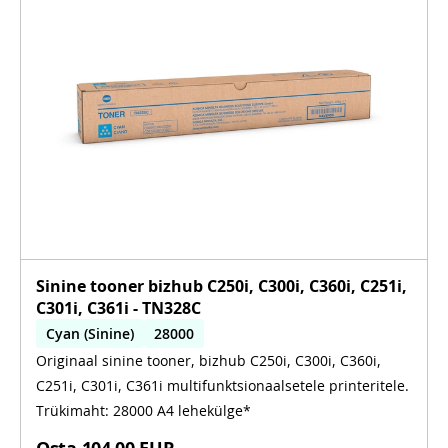
Sinine tooner bizhub C250i, C300i, C360i, C251i,
C301i, C361i - TN328C
Cyan (Sinine)
28000
Originaal sinine tooner, bizhub C250i, C300i, C360i,
C250i, C300i, C360i, C251i, C301i, C361i
C251i, C301i, C361i multifunktsionaalsetele printeritele.
Trükimaht: 28000 A4 lehekülge*