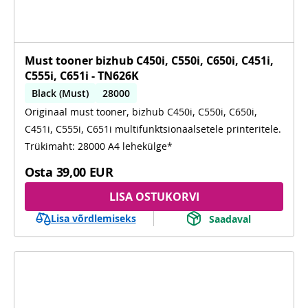
Must tooner bizhub C450i, C550i, C650i, C451i,
C555i, C651i - TN626K
Black (Must)
28000
Originaal must tooner, bizhub C450i, C550i, C650i,
C450i, C550i, C650i, C451i, C555i, C651i
C451i, C555i, C651i multifunktsionaalsetele printeritele.
Trükimaht: 28000 A4 lehekülge*
Osta
39,00 EUR
LISA OSTUKORVI
Lisa võrdlemiseks
Saadaval