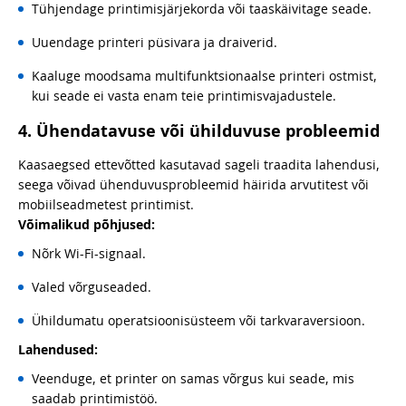
Tühjendage printimisjärjekorda või taaskäivitage seade.
Uuendage printeri püsivara ja draiverid.
Kaaluge moodsama multifunktsionaalse printeri ostmist,
kui seade ei vasta enam teie printimisvajadustele.
4. Ühendatavuse või ühilduvuse probleemid
Kaasaegsed ettevõtted kasutavad sageli traadita lahendusi,
seega võivad ühenduvusprobleemid häirida arvutitest või
mobiilseadmetest printimist.
Võimalikud põhjused:
Nõrk Wi-Fi-signaal.
Valed võrguseaded.
Ühildumatu operatsioonisüsteem või tarkvaraversioon.
Lahendused:
Veenduge, et printer on samas võrgus kui seade, mis
saadab printimistöö.