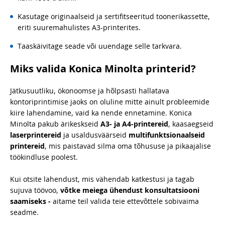
Kasutage originaalseid ja sertifitseeritud toonerikassette,
eriti suuremahulistes A3-printerites.
Taaskäivitage seade või uuendage selle tarkvara.
Miks valida Konica Minolta printerid?
Jätkusuutliku, ökonoomse ja hõlpsasti hallatava
kontoriprintimise jaoks on oluline mitte ainult probleemide
kiire lahendamine, vaid ka nende ennetamine. Konica
Minolta pakub ärikeskseid
A3- ja A4-printereid
, kaasaegseid
laserprintereid
ja usaldusväärseid
multifunktsionaalseid
printereid
, mis paistavad silma oma tõhususe ja pikaajalise
töökindluse poolest.
Kui otsite lahendust, mis vähendab katkestusi ja tagab
sujuva töövoo,
võtke meiega ühendust konsultatsiooni
saamiseks -
aitame teil valida teie ettevõttele sobivaima
seadme.