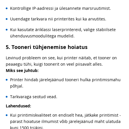
Kontrollige IP-aadressi ja ülesannete marsruutimist.
Uuendage tarkvara nii printerites kui ka arvutites.
Kui kasutate äriklassi laserprintereid, valige stabiilsete
ühenduvusmoodulitega mudelid.
5. Tooneri tühjenemise hoiatus
Levinud probleem on see, kui printer näitab, et tooner on
peaaegu tühi, kuigi toonerit on veel piisavalt alles.
Miks see juhtub:
Printer hindab järelejäänud tooneri hulka printimismahu
põhjal.
Tarkvaraga seotud vead.
Lahendused:
Kui printimiskvaliteet on endiselt hea, jätkake printimist -
pärast hoiatuse ilmumist võib järelejäänud maht ulatuda
kuni 1500 trükini.