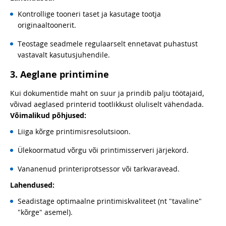
Kontrollige tooneri taset ja kasutage tootja
originaaltoonerit.
Teostage seadmele regulaarselt ennetavat puhastust
vastavalt kasutusjuhendile.
3. Aeglane printimine
Kui dokumentide maht on suur ja prindib palju töötajaid,
võivad aeglased printerid tootlikkust oluliselt vähendada.
Võimalikud põhjused:
Liiga kõrge printimisresolutsioon.
Ülekoormatud võrgu või printimisserveri järjekord.
Vananenud printeriprotsessor või tarkvaravead.
Lahendused:
Seadistage optimaalne printimiskvaliteet (nt "tavaline"
"kõrge" asemel).