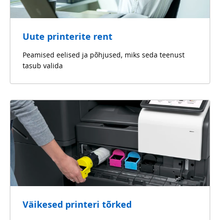
Uute printerite rent
Peamised eelised ja põhjused, miks seda teenust
tasub valida
Väikesed printeri tõrked