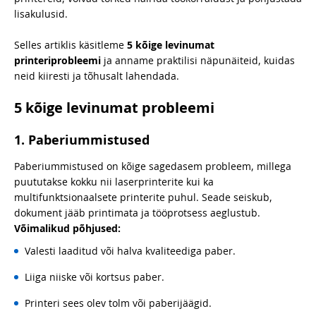
lisakulusid.
Selles artiklis käsitleme
5 kõige levinumat
printeriprobleemi
ja anname praktilisi näpunäiteid, kuidas
neid kiiresti ja tõhusalt lahendada.
5 kõige levinumat probleemi
1. Paberiummistused
Paberiummistused on kõige sagedasem probleem, millega
puututakse kokku nii laserprinterite kui ka
multifunktsionaalsete printerite puhul. Seade seiskub,
dokument jääb printimata ja tööprotsess aeglustub.
Võimalikud põhjused:
Valesti laaditud või halva kvaliteediga paber.
Liiga niiske või kortsus paber.
Printeri sees olev tolm või paberijäägid.