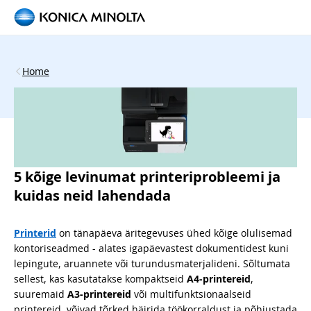
Home
5 kõige levinumat printeriprobleemi ja
kuidas neid lahendada
Printerid
on tänapäeva äritegevuses ühed kõige olulisemad
kontoriseadmed - alates igapäevastest dokumentidest kuni
lepingute, aruannete või turundusmaterjalideni. Sõltumata
sellest, kas kasutatakse kompaktseid
A4-printereid
,
suuremaid
A3-printereid
või multifunktsionaalseid
printereid, võivad tõrked häirida töökorraldust ja põhjustada