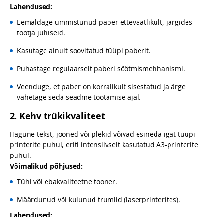
Lahendused:
Eemaldage ummistunud paber ettevaatlikult, järgides
tootja juhiseid.
Kasutage ainult soovitatud tüüpi paberit.
Puhastage regulaarselt paberi söötmismehhanismi.
Veenduge, et paber on korralikult sisestatud ja ärge
vahetage seda seadme töötamise ajal.
2. Kehv trükikvaliteet
Hägune tekst, jooned või plekid võivad esineda igat tüüpi
printerite puhul, eriti intensiivselt kasutatud A3-printerite
puhul.
Võimalikud põhjused:
Tühi või ebakvaliteetne tooner.
Määrdunud või kulunud trumlid (laserprinterites).
Lahendused: